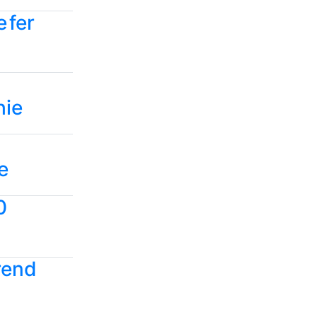
 fer
hie
e
0
rend