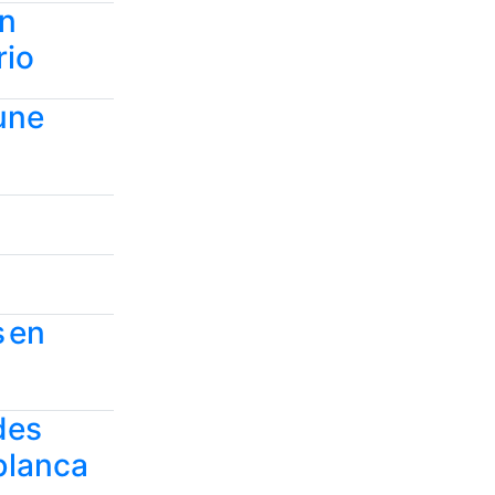
en
rio
 une
s en
 des
ablanca