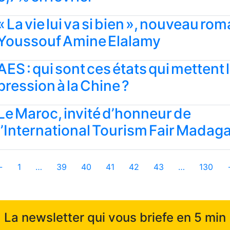
« La vie lui va si bien », nouveau ro
Youssouf Amine Elalamy
AES : qui sont ces états qui mettent 
pression à la Chine ?
Le Maroc, invité d’honneur de
l’International Tourism Fair Madag
←
1
…
39
40
41
42
43
…
130
La newsletter qui vous briefe en 5 min