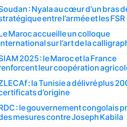
Soudan : Nyala au cœur d’un bras de
stratégique entre l’armée et les FSR
Le Maroc accueille un colloque
international sur l’art de la calligrap
SIAM 2025 : le Maroc et la France
renforcent leur coopération agricol
ZLECAf : la Tunisie a délivré plus 20
certificats d’origine
RDC : le gouvernement congolais p
des mesures contre Joseph Kabila