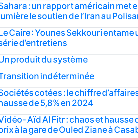
Sahara : un rapport américain met 
lumière le soutien de l’Iran au Polisa
Le Caire : Younes Sekkouri entame
série d’entretiens
Un produit du système
Transition indéterminée
Sociétés cotées : le chiffre d’affaire
hausse de 5,8% en 2024
Vidéo- Aïd Al Fitr : chaos et hausse
prix à la gare de Ouled Ziane à Cas