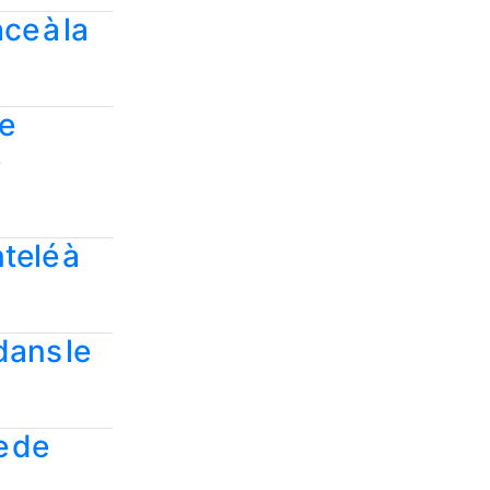
ce à la
de
e
telé à
dans le
e de