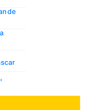
man de
la
ascar
→