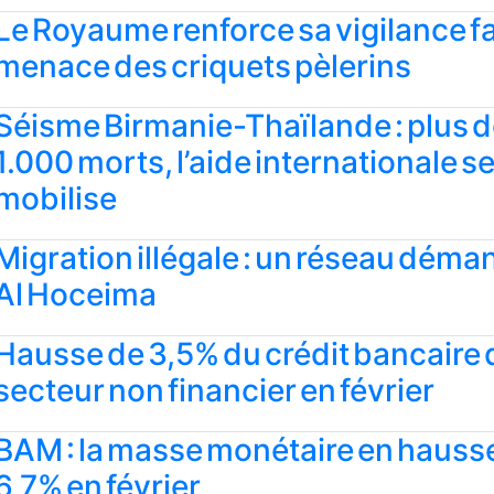
Le Royaume renforce sa vigilance fa
menace des criquets pèlerins
Séisme Birmanie-Thaïlande : plus 
1.000 morts, l’aide internationale s
mobilise
Migration illégale : un réseau déman
Al Hoceima
Hausse de 3,5% du crédit bancaire 
secteur non financier en février
BAM : la masse monétaire en hauss
6,7% en février