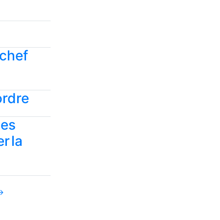
 chef
ordre
ses
r la
→