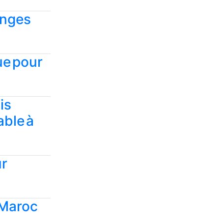
anges
ue pour
is
able à
ur
 Maroc