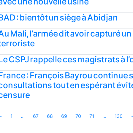
avec une nouvelle usine
BAD : bientôt un siège à Abidjan
Au Mali, l’armée dit avoir capturé un
terroriste
Le CSPJ rappelle ces magistrats à l’
France : François Bayrou continue 
consultations tout en espérant évite
censure
←
1
…
67
68
69
70
71
…
130