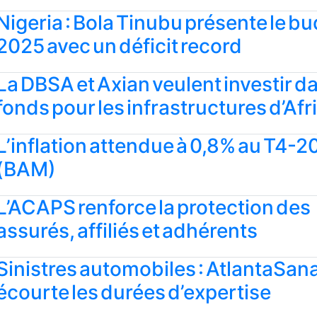
Nigeria : Bola Tinubu présente le b
2025 avec un déficit record
La DBSA et Axian veulent investir da
fonds pour les infrastructures d’Af
L’inflation attendue à 0,8% au T4-
(BAM)
L’ACAPS renforce la protection des
assurés, affiliés et adhérents
Sinistres automobiles : AtlantaSan
écourte les durées d’expertise