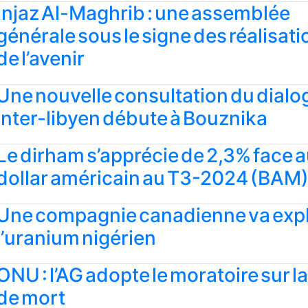
Injaz Al-Maghrib : une assemblée
générale sous le signe des réalisati
de l’avenir
Une nouvelle consultation du dial
inter-libyen débute à Bouznika
Le dirham s’apprécie de 2,3% face 
dollar américain au T3-2024 (BAM
Une compagnie canadienne va expl
l’uranium nigérien
ONU : l’AG adopte le moratoire sur l
de mort