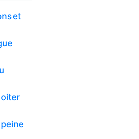
ons et
ogue
au
)
oiter
a peine