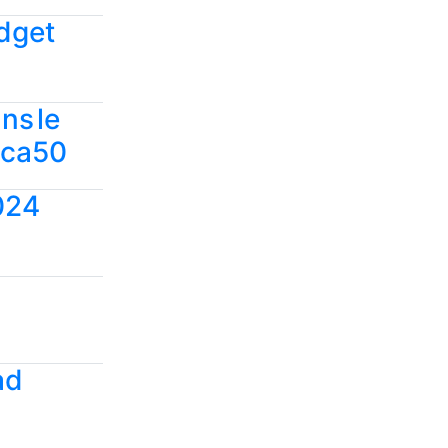
udget
ns le
rica50
2024
ad