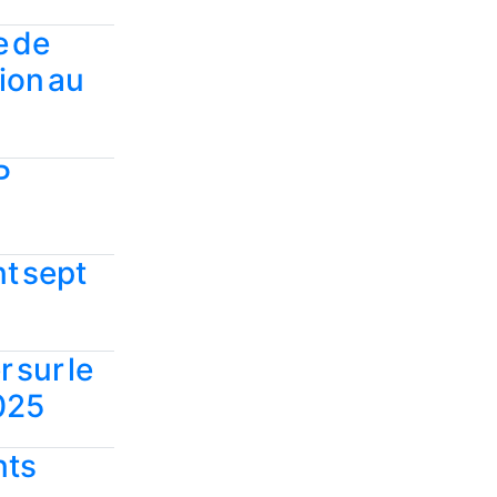
e de
tion au
P
nt sept
 sur le
2025
nts