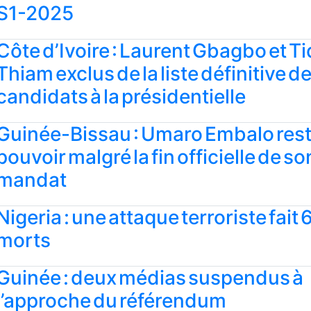
S1-2025
Côte d’Ivoire : Laurent Gbagbo et T
Thiam exclus de la liste définitive d
candidats à la présidentielle
Guinée-Bissau : Umaro Embalo rest
pouvoir malgré la fin officielle de so
mandat
Nigeria : une attaque terroriste fait 
morts
Guinée : deux médias suspendus à
l’approche du référendum