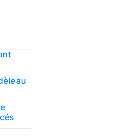
ant
dèle au
ce
rcés