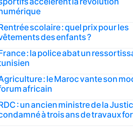
sportifs accélèrent la révolution
numérique
Rentrée scolaire : quel prix pour les
vêtements des enfants ?
France : la police abat un ressortiss
tunisien
Agriculture : le Maroc vante son mo
forum africain
RDC : un ancien ministre de la Justi
condamné à trois ans de travaux fo