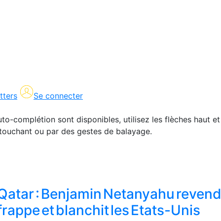
tters
Se connecter
uto-complétion sont disponibles, utilisez les flèches haut et
en touchant ou par des gestes de balayage.
Qatar : Benjamin Netanyahu revend
frappe et blanchit les Etats-Unis