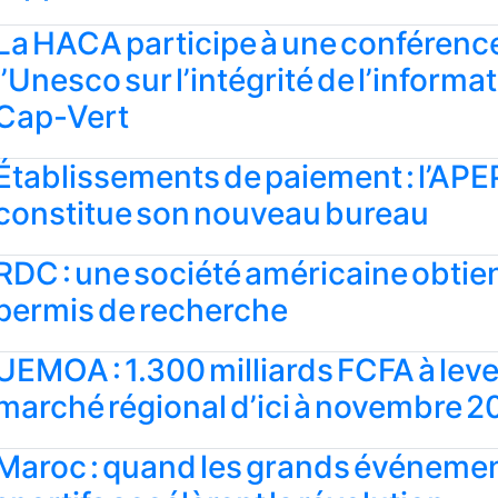
La HACA participe à une conférenc
l’Unesco sur l’intégrité de l’informa
Cap-Vert
Établissements de paiement : l’APE
constitue son nouveau bureau
RDC : une société américaine obtie
permis de recherche
UEMOA : 1.300 milliards FCFA à lever
marché régional d’ici à novembre 
Maroc : quand les grands événeme