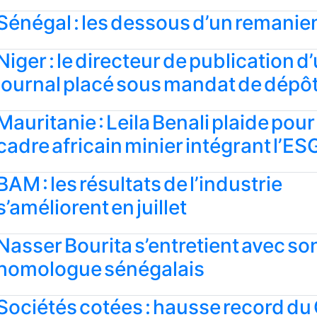
Sénégal : les dessous d’un remani
Niger : le directeur de publication d
journal placé sous mandat de dépô
Mauritanie : Leila Benali plaide pour
cadre africain minier intégrant l’ES
BAM : les résultats de l’industrie
s’améliorent en juillet
Nasser Bourita s’entretient avec so
homologue sénégalais
Sociétés cotées : hausse record du