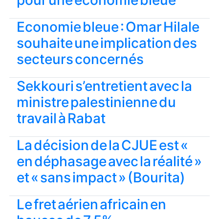
pour une économie bleue
Economie bleue : Omar Hilale
souhaite une implication des
secteurs concernés
Sekkouri s’entretient avec la
ministre palestinienne du
travail à Rabat
La décision de la CJUE est «
en déphasage avec la réalité »
et « sans impact » (Bourita)
Le fret aérien africain en