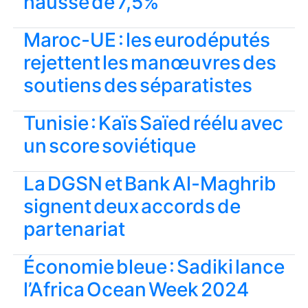
hausse de 7,5%
Maroc-UE : les eurodéputés
rejettent les manœuvres des
soutiens des séparatistes
Tunisie : Kaïs Saïed réélu avec
un score soviétique
La DGSN et Bank Al-Maghrib
signent deux accords de
partenariat
Économie bleue : Sadiki lance
l’Africa Ocean Week 2024