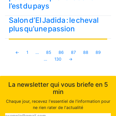
l’est du pays
Salon d’El Jadida : le cheval
plus qu’une passion
←
1
…
85
86
87
88
89
…
130
→
La newsletter qui vous briefe en 5
min
Chaque jour, recevez l'essentiel de l'information pour
ne rien rater de l'actualité