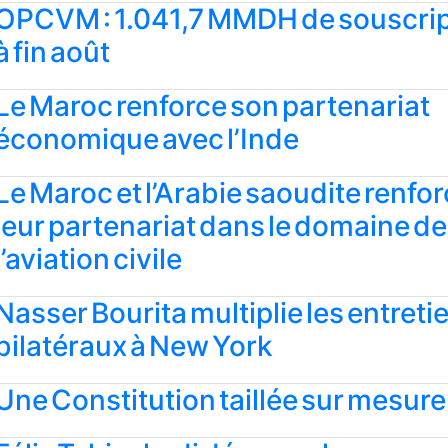
OPCVM : 1.041,7 MMDH de souscri
à fin août
Le Maroc renforce son partenariat
économique avec l’Inde
Le Maroc et l’Arabie saoudite renfo
leur partenariat dans le domaine de
l’aviation civile
Nasser Bourita multiplie les entreti
bilatéraux à New York
Une Constitution taillée sur mesure