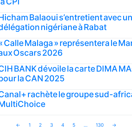
la CPI
Hicham Balaoui s’entretient avec u
délégation nigériane à Rabat
« Calle Malaga » représentera le Ma
aux Oscars 2026
CIH BANK dévoile la carte DIMA M
pour la CAN 2025
Canal+ rachète le groupe sud-afric
MultiChoice
←
1
2
3
4
5
…
130
→