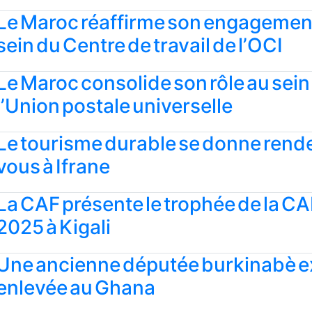
Le Maroc réaffirme son engagemen
sein du Centre de travail de l’OCI
Le Maroc consolide son rôle au sein
l’Union postale universelle
Le tourisme durable se donne rend
vous à Ifrane
La CAF présente le trophée de la C
2025 à Kigali
Une ancienne députée burkinabè e
enlevée au Ghana