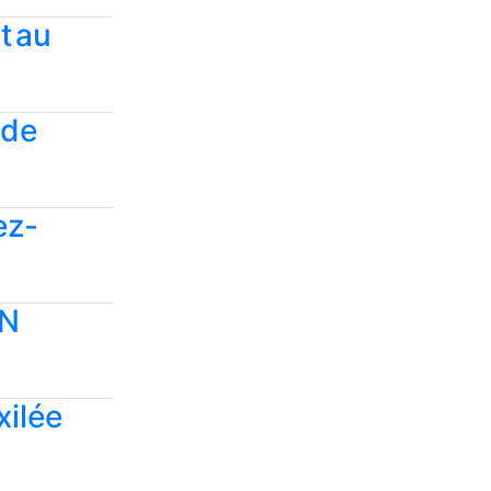
t au
 de
ez-
AN
xilée