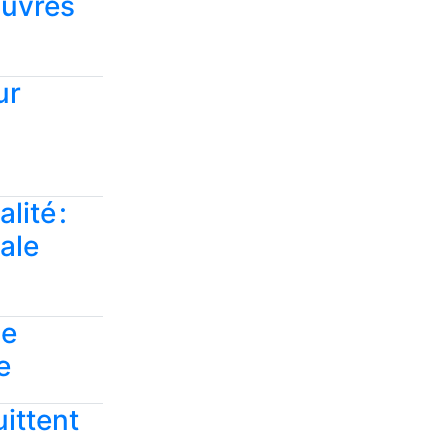
œuvres
ur
lité :
nale
ce
e
uittent