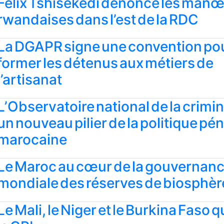
Félix Tshisekedi dénonce les man
rwandaises dans l’est de la RDC
La DGAPR signe une convention po
former les détenus aux métiers de
l’artisanat
L’Observatoire national de la crimina
un nouveau pilier de la politique pé
marocaine
Le Maroc au cœur de la gouvernan
mondiale des réserves de biosphèr
Le Mali, le Niger et le Burkina Faso q