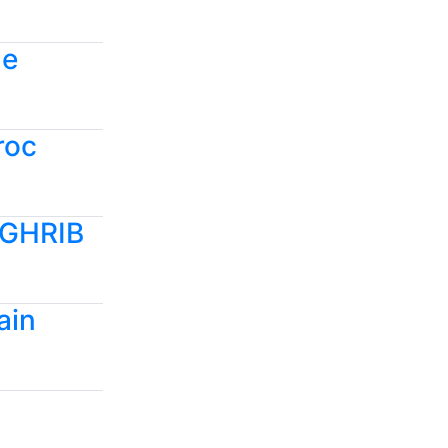
ne
roc
AGHRIB
ain