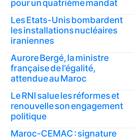
pour un quatrième mandat
Les Etats-Unis bombardent
les installations nucléaires
iraniennes
Aurore Bergé, la ministre
française de l’égalité,
attendue au Maroc
Le RNI salue les réformes et
renouvelle son engagement
politique
Maroc-CEMAC : signature