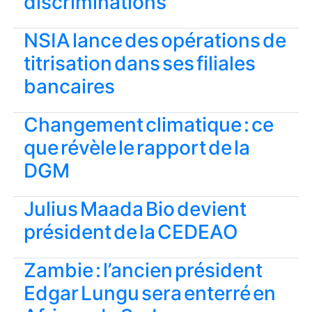
discriminations
NSIA lance des opérations de
titrisation dans ses filiales
bancaires
Changement climatique : ce
que révèle le rapport de la
DGM
Julius Maada Bio devient
président de la CEDEAO
Zambie : l’ancien président
Edgar Lungu sera enterré en