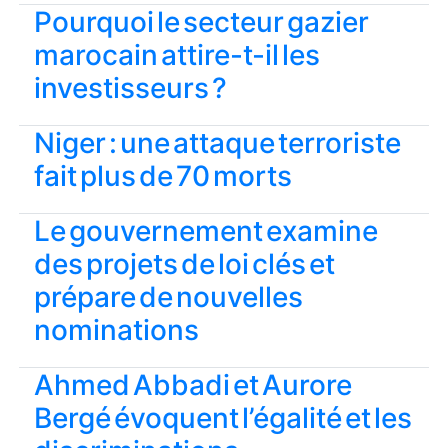
Pourquoi le secteur gazier
marocain attire-t-il les
investisseurs ?
Niger : une attaque terroriste
fait plus de 70 morts
Le gouvernement examine
des projets de loi clés et
prépare de nouvelles
nominations
Ahmed Abbadi et Aurore
Bergé évoquent l’égalité et les