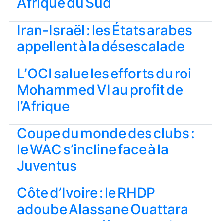
Afrique du Sud
Iran-Israël : les États arabes
appellent à la désescalade
L’OCI salue les efforts du roi
Mohammed VI au profit de
l’Afrique
Coupe du monde des clubs :
le WAC s’incline face à la
Juventus
Côte d’Ivoire : le RHDP
adoube Alassane Ouattara