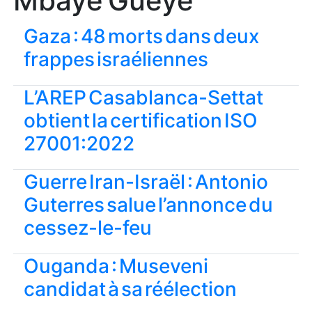
Mbaye Gueye
Gaza : 48 morts dans deux
frappes israéliennes
L’AREP Casablanca-Settat
obtient la certification ISO
27001:2022
Guerre Iran-Israël : Antonio
Guterres salue l’annonce du
cessez-le-feu
Ouganda : Museveni
candidat à sa réélection