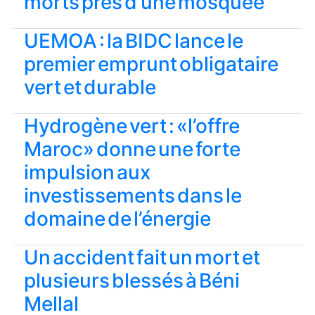
morts près d’une mosquée
UEMOA : la BIDC lance le
premier emprunt obligataire
vert et durable
Hydrogène vert : «l’offre
Maroc» donne une forte
impulsion aux
investissements dans le
domaine de l’énergie
Un accident fait un mort et
plusieurs blessés à Béni
Mellal