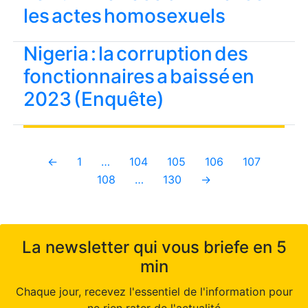
les actes homosexuels
Nigeria : la corruption des
fonctionnaires a baissé en
2023 (Enquête)
←
1
…
104
105
106
107
108
…
130
→
La newsletter qui vous briefe en 5
min
Chaque jour, recevez l'essentiel de l'information pour