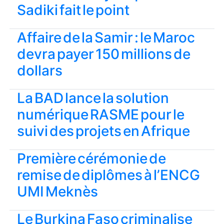
Sadiki fait le point
Affaire de la Samir : le Maroc
devra payer 150 millions de
dollars
La BAD lance la solution
numérique RASME pour le
suivi des projets en Afrique
Première cérémonie de
remise de diplômes à l’ENCG
UMI Meknès
Le Burkina Faso criminalise