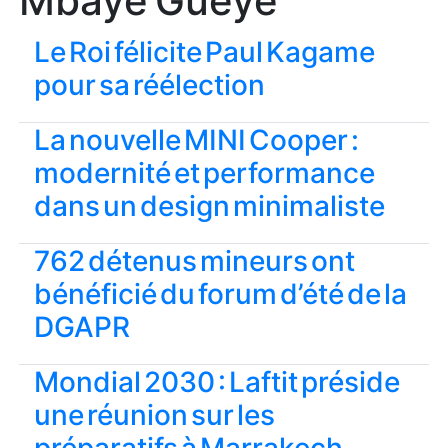
Mbaye Gueye
Le Roi félicite Paul Kagame
pour sa réélection
La nouvelle MINI Cooper :
modernité et performance
dans un design minimaliste
762 détenus mineurs ont
bénéficié du forum d’été de la
DGAPR
Mondial 2030 : Laftit préside
une réunion sur les