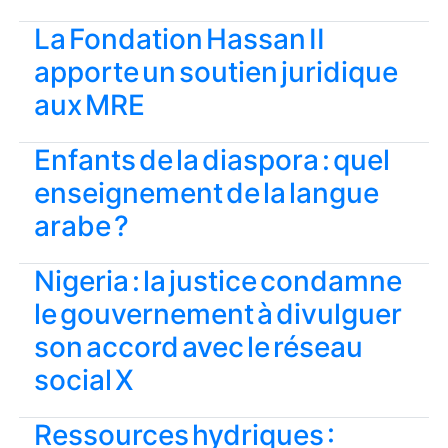
La Fondation Hassan II
apporte un soutien juridique
aux MRE
Enfants de la diaspora : quel
enseignement de la langue
arabe ?
Nigeria : la justice condamne
le gouvernement à divulguer
son accord avec le réseau
social X
Ressources hydriques :