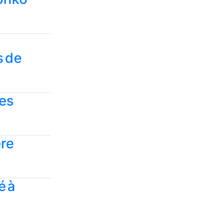
s de
des
ère
é à