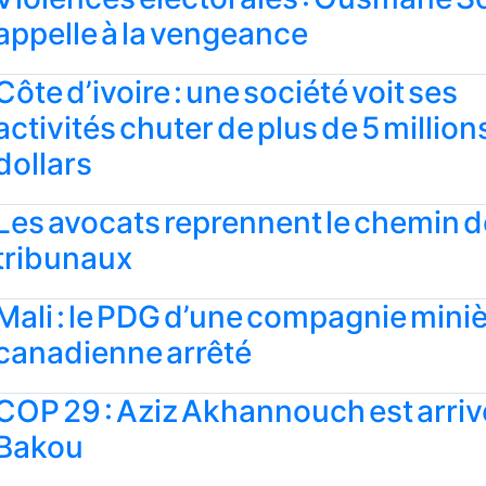
appelle à la vengeance
Côte d’ivoire : une société voit ses
activités chuter de plus de 5 million
dollars
Les avocats reprennent le chemin 
tribunaux
Mali : le PDG d’une compagnie mini
canadienne arrêté
COP 29 : Aziz Akhannouch est arriv
Bakou