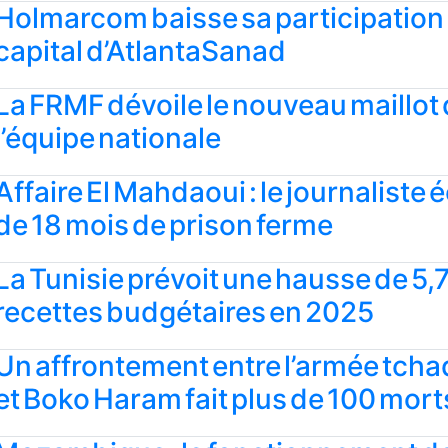
Holmarcom baisse sa participation
capital d’AtlantaSanad
La FRMF dévoile le nouveau maillot
l’équipe nationale
Affaire El Mahdaoui : le journaliste
de 18 mois de prison ferme
La Tunisie prévoit une hausse de 5,
recettes budgétaires en 2025
Un affrontement entre l’armée tch
et Boko Haram fait plus de 100 mort