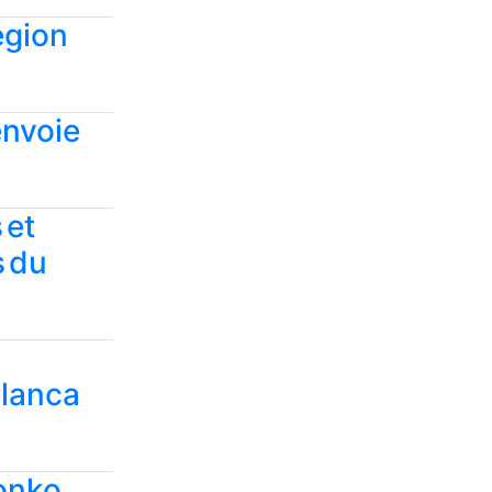
égion
envoie
 et
s du
blanca
Sonko