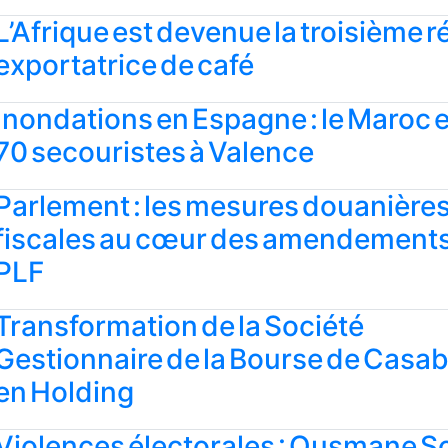
L’Afrique est devenue la troisième r
exportatrice de café
Inondations en Espagne : le Maroc 
70 secouristes à Valence
Parlement : les mesures douanières
fiscales au cœur des amendement
PLF
Transformation de la Société
Gestionnaire de la Bourse de Casa
en Holding
Violences électorales : Ousmane 