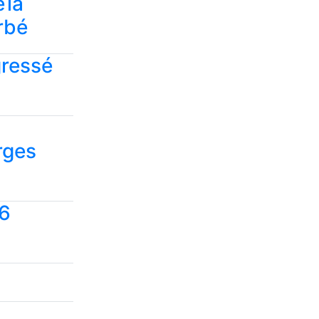
 la
rbé
gressé
rges
,6