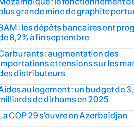
Mozambique : le fonctionnement de
plus grande mine de graphite pertu
BAM : les dépôts bancaires ont pro
de 8,2% à fin septembre
Carburants : augmentation des
importations et tensions sur les ma
des distributeurs
Aides au logement : un budget de 3
milliards de dirhams en 2025
La COP 29 s’ouvre en Azerbaïdjan