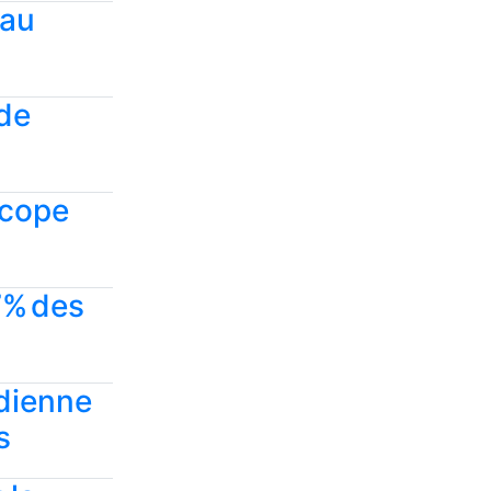
 au
 de
 écope
7% des
adienne
s