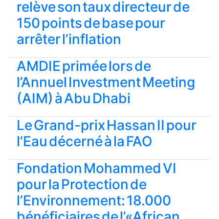
relève son taux directeur de
150 points de base pour
arrêter l’inflation
AMDIE primée lors de
l’Annuel Investment Meeting
(AIM) à Abu Dhabi
Le Grand-prix Hassan II pour
l’Eau décerné à la FAO
Fondation Mohammed VI
pour la Protection de
l’Environnement: 18.000
bénéficiaires de l’«African