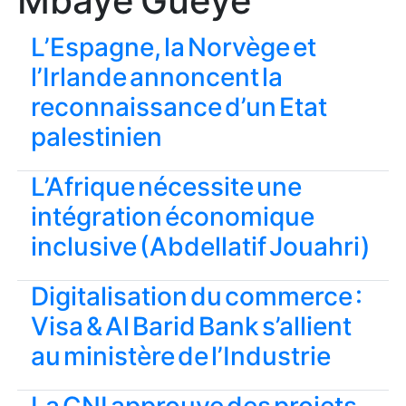
Mbaye Gueye
L’Espagne, la Norvège et
l’Irlande annoncent la
reconnaissance d’un Etat
palestinien
L’Afrique nécessite une
intégration économique
inclusive (Abdellatif Jouahri)
Digitalisation du commerce :
Visa & Al Barid Bank s’allient
au ministère de l’Industrie