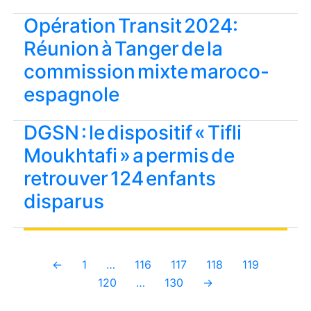
Opération Transit 2024:
Réunion à Tanger de la
commission mixte maroco-
espagnole
DGSN : le dispositif « Tifli
Moukhtafi » a permis de
retrouver 124 enfants
disparus
←
1
…
116
117
118
119
120
…
130
→