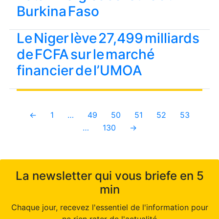
Burkina Faso
Le Niger lève 27,499 milliards
de FCFA sur le marché
financier de l’UMOA
←
1
…
49
50
51
52
53
…
130
→
La newsletter qui vous briefe en 5
min
Chaque jour, recevez l'essentiel de l'information pour