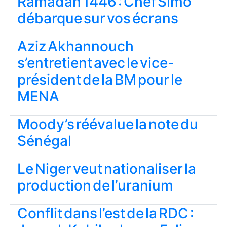
Ramadan 1446 : Chef Simo
débarque sur vos écrans
Aziz Akhannouch
s’entretient avec le vice-
président de la BM pour le
MENA
Moody’s réévalue la note du
Sénégal
Le Niger veut nationaliser la
production de l’uranium
Conflit dans l’est de la RDC :