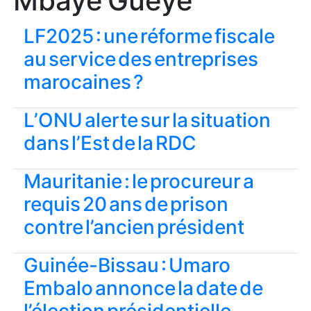
Mbaye Gueye
LF2025 : une réforme fiscale
au service des entreprises
marocaines ?
L’ONU alerte sur la situation
dans l’Est de la RDC
Mauritanie : le procureur a
requis 20 ans de prison
contre l’ancien président
Guinée-Bissau : Umaro
Embalo annonce la date de