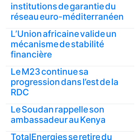
institutions de garantie du
réseau euro-méditerranéen
L’Union africaine valide un
mécanisme de stabilité
financière
Le M23 continue sa
progression dans l’est de la
RDC
Le Soudan rappelle son
ambassadeur au Kenya
TotalEnergies se retire du