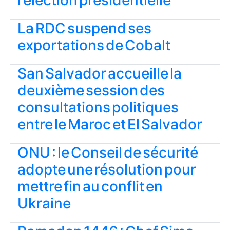
l’élection présidentielle
La RDC suspend ses
exportations de Cobalt
San Salvador accueille la
deuxième session des
consultations politiques
entre le Maroc et El Salvador
ONU : le Conseil de sécurité
adopte une résolution pour
mettre fin au conflit en
Ukraine