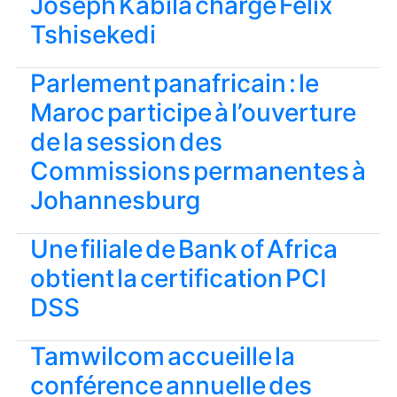
Joseph Kabila charge Felix
Tshisekedi
Parlement panafricain : le
Maroc participe à l’ouverture
de la session des
Commissions permanentes à
Johannesburg
Une filiale de Bank of Africa
obtient la certification PCI
DSS
Tamwilcom accueille la
conférence annuelle des