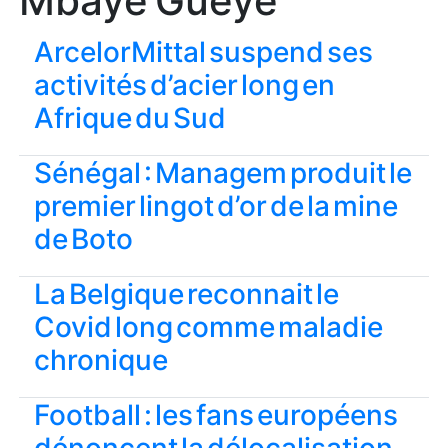
Mbaye Gueye
ArcelorMittal suspend ses
activités d’acier long en
Afrique du Sud
Sénégal : Managem produit le
premier lingot d’or de la mine
de Boto
La Belgique reconnait le
Covid long comme maladie
chronique
Football : les fans européens