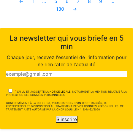
←
1
…
5
6
7
8
9
…
130
→
La newsletter qui vous briefe en 5
min
Chaque jour, recevez l'essentiel de l'information pour
ne rien rater de l'actualité
*
J'AI LU ET J'ACCEPTE LA
NOTICE LÉGALE
, NOTAMMENT LA MENTION RELATIVE À LA
PROTECTION DES DONNÉES PERSONNELLES
CONFORMÉMENT À LA LOI 09-08, VOUS DISPOSEZ D'UN DROIT D'ACCÈS, DE
RECTIFICATION ET D'OPPOSITION AU TRAITEMENT DE VOS DONNÉES PERSONNELLES. CE
TRAITEMENT A ÉTÉ AUTORISÉ PAR LA CNDP SOUS LE N° : D-M-52/2020
S'inscrire