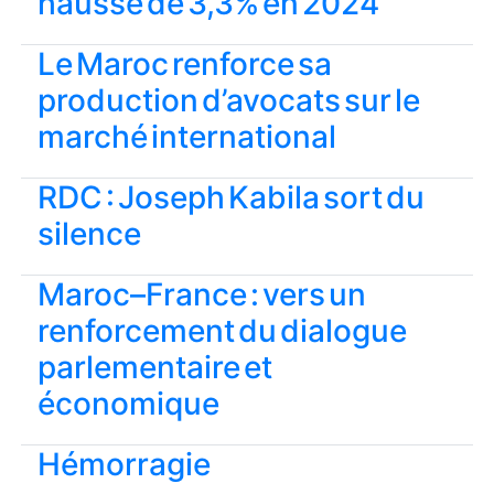
hausse de 3,3% en 2024
Le Maroc renforce sa
production d’avocats sur le
marché international
RDC : Joseph Kabila sort du
silence
Maroc–France : vers un
renforcement du dialogue
parlementaire et
économique
Hémorragie