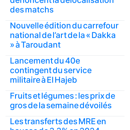
dénoncent la délocalisation
des matchs
Nouvelle édition du carrefour
national de l’art de la « Dakka
» à Taroudant
Lancement du 40e
contingent du service
militaire à El Hajeb
Fruits et légumes : les prix de
gros de la semaine dévoilés
Les transferts des MRE en