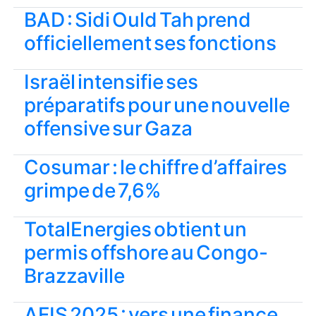
BAD : Sidi Ould Tah prend
officiellement ses fonctions
Israël intensifie ses
préparatifs pour une nouvelle
offensive sur Gaza
Cosumar : le chiffre d’affaires
grimpe de 7,6%
TotalEnergies obtient un
permis offshore au Congo-
Brazzaville
AFIS 2025 : vers une finance