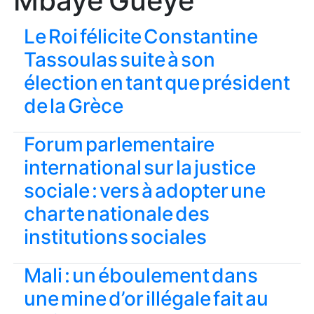
Mbaye Gueye
Le Roi félicite Constantine
Tassoulas suite à son
élection en tant que président
de la Grèce
Forum parlementaire
international sur la justice
sociale : vers à adopter une
charte nationale des
institutions sociales
Mali : un éboulement dans
une mine d’or illégale fait au