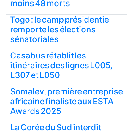
moins 48 morts
Togo : le camp présidentiel
remporte les élections
sénatoriales
Casabus rétablit les
itinéraires des lignes L005,
L307 et L050
Somalev, première entreprise
africaine finaliste aux ESTA
Awards 2025
La Corée du Sud interdit