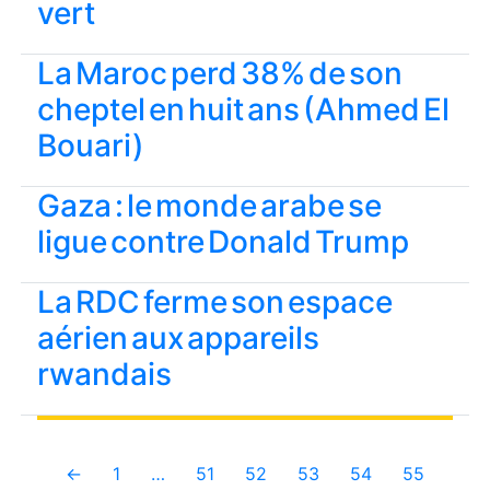
vert
La Maroc perd 38% de son
cheptel en huit ans (Ahmed El
Bouari)
Gaza : le monde arabe se
ligue contre Donald Trump
La RDC ferme son espace
aérien aux appareils
rwandais
←
1
…
51
52
53
54
55