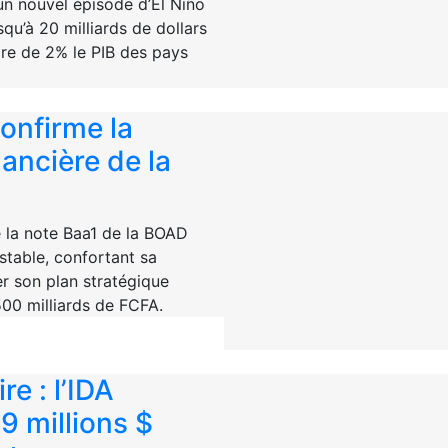
un nouvel épisode d’El Niño
squ’à 20 milliards de dollars
uire de 2% le PIB des pays
onfirme la
nancière de la
 la note Baa1 de la BOAD
stable, confortant sa
er son plan stratégique
00 milliards de FCFA.
re : l’IDA
9 millions $