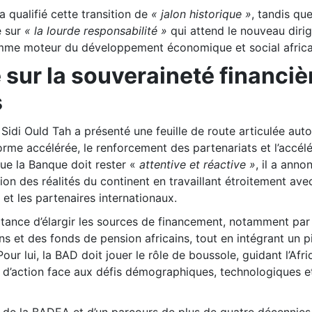
 qualifié cette transition de
« jalon historique »
, tandis qu
é sur
« la lourde responsabilité »
qui attend le nouveau diri
omme moteur du développement économique et social africa
 sur la souveraineté financiè
s
 Sidi Ould Tah a présenté une feuille de route articulée aut
éforme accélérée, le renforcement des partenariats et l’accél
ue la Banque doit rester «
attentive et réactive »
, il a anno
tion des réalités du continent en travaillant étroitement ave
et les partenaires internationaux.
ortance d’élargir les sources de financement, notamment par 
s et des fonds de pension africains, tout en intégrant un pi
Pour lui, la BAD doit jouer le rôle de boussole, guidant l’Afr
 d’action face aux défis démographiques, technologiques e
e de la BADEA et d’un parcours de plus de quatre décennies