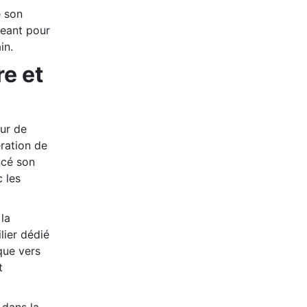
e son
geant pour
in.
re et
our de
ération de
ncé son
c les
la
lier dédié
ique vers
t
 dans la