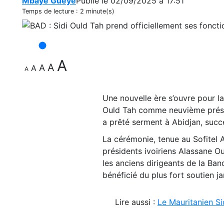
Mbaye Gueye
Publié le 02/09/2025 à 17:51
Temps de lecture :
2 minute(s)
A
A
A
A
A
Une nouvelle ère s’ouvre pour l
Ould Tah comme neuvième préside
a prêté serment à Abidjan, suc
La cérémonie, tenue au Sofitel A
présidents ivoiriens Alassane O
les anciens dirigeants de la Ban
bénéficié du plus fort soutien 
Lire aussi :
Le Mauritanien Si