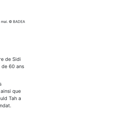
29 mai. © BADEA
e de Sidi
n de 60 ans
s
ainsi que
Ould Tah a
ndat.