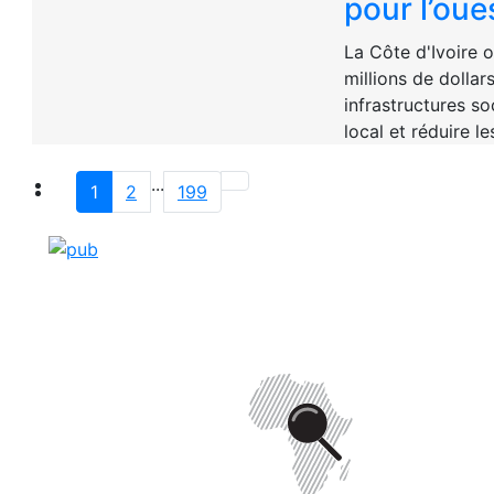
pour l’oue
La Côte d'Ivoire o
millions de dollar
infrastructures so
local et réduire le
...
1
2
199