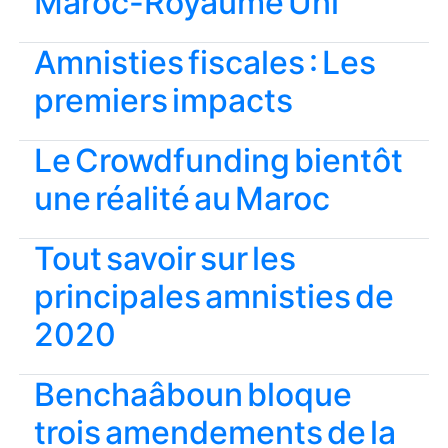
Maroc-Royaume Uni
Amnisties fiscales : Les
premiers impacts
Le Crowdfunding bientôt
une réalité au Maroc
Tout savoir sur les
principales amnisties de
2020
Benchaâboun bloque
trois amendements de la