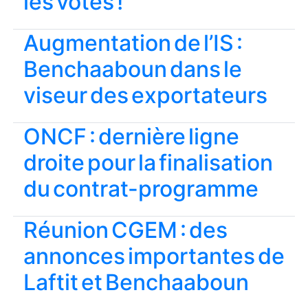
les votes !
Augmentation de l’IS :
Benchaaboun dans le
viseur des exportateurs
ONCF : dernière ligne
droite pour la finalisation
du contrat-programme
Réunion CGEM : des
annonces importantes de
Laftit et Benchaaboun