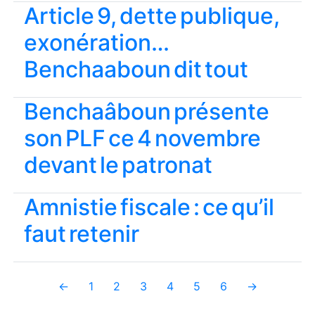
Article 9, dette publique,
exonération…
Benchaaboun dit tout
Benchaâboun présente
son PLF ce 4 novembre
devant le patronat
Amnistie fiscale : ce qu’il
faut retenir
←
1
2
3
4
5
6
→