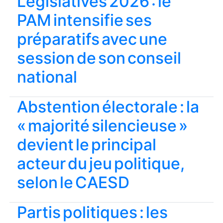
Législatives 2026 : le
PAM intensifie ses
préparatifs avec une
session de son conseil
national
Abstention électorale : la
« majorité silencieuse »
devient le principal
acteur du jeu politique,
selon le CAESD
Partis politiques : les