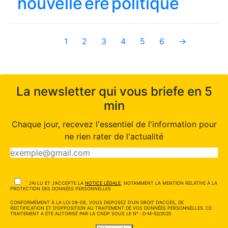
nouvelle ère politique
1
2
3
4
5
6
→
La newsletter qui vous briefe en 5
min
Chaque jour, recevez l'essentiel de l'information pour
ne rien rater de l'actualité
*
J'AI LU ET J'ACCEPTE LA
NOTICE LÉGALE
, NOTAMMENT LA MENTION RELATIVE À LA
PROTECTION DES DONNÉES PERSONNELLES
CONFORMÉMENT À LA LOI 09-08, VOUS DISPOSEZ D'UN DROIT D'ACCÈS, DE
RECTIFICATION ET D'OPPOSITION AU TRAITEMENT DE VOS DONNÉES PERSONNELLES. CE
TRAITEMENT A ÉTÉ AUTORISÉ PAR LA CNDP SOUS LE N° : D-M-52/2020