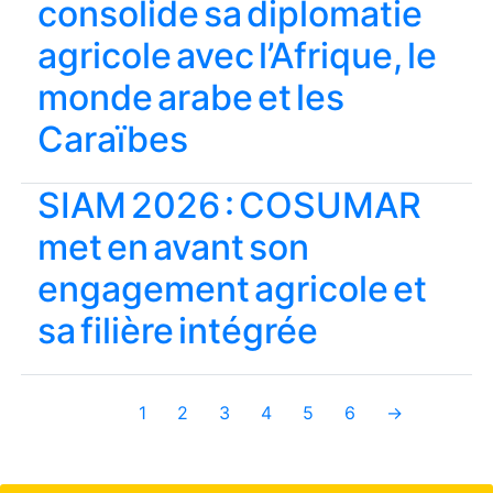
consolide sa diplomatie
agricole avec l’Afrique, le
monde arabe et les
Caraïbes
SIAM 2026 : COSUMAR
met en avant son
engagement agricole et
sa filière intégrée
1
2
3
4
5
6
→