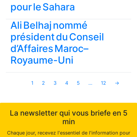
pour le Sahara
Ali Belhaj nommé
président du Conseil
d’Affaires Maroc–
Royaume-Uni
1
2
3
4
5
…
12
→
La newsletter qui vous briefe en 5
min
Chaque jour, recevez l'essentiel de l'information pour