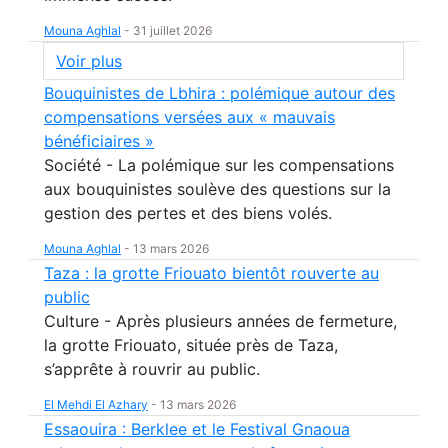
Mouna Aghlal
-
31 juillet 2026
Voir plus
Bouquinistes de Lbhira : polémique autour des
compensations versées aux « mauvais
bénéficiaires »
Société - La polémique sur les compensations
aux bouquinistes soulève des questions sur la
gestion des pertes et des biens volés.
Mouna Aghlal
-
13 mars 2026
Taza : la grotte Friouato bientôt rouverte au
public
Culture - Après plusieurs années de fermeture,
la grotte Friouato, située près de Taza,
s’apprête à rouvrir au public.
El Mehdi El Azhary
-
13 mars 2026
Essaouira : Berklee et le Festival Gnaoua