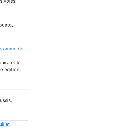
s volés.
ouato,
rogramme de
uira et le
e édition
ussis,
illet