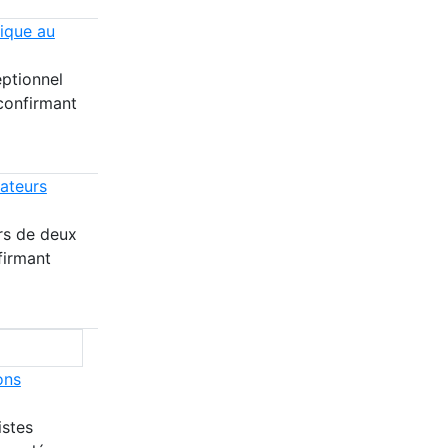
ique au
ptionnel
confirmant
ateurs
ors de deux
firmant
ons
istes