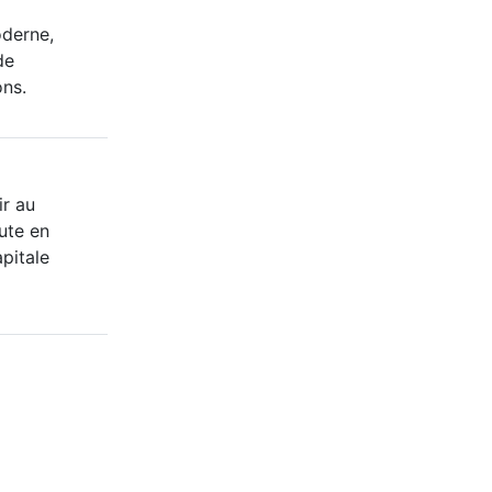
oderne,
de
ons.
ir au
ute en
apitale