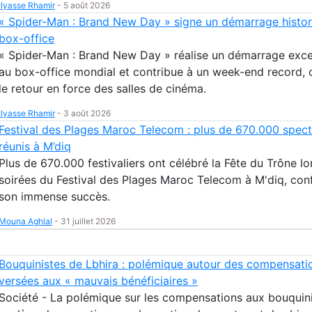
Ilyasse Rhamir
-
5 août 2026
« Spider-Man : Brand New Day » signe un démarrage histor
box-office
« Spider-Man : Brand New Day » réalise un démarrage exce
au box-office mondial et contribue à un week-end record, 
le retour en force des salles de cinéma.
Ilyasse Rhamir
-
3 août 2026
Festival des Plages Maroc Telecom : plus de 670.000 spect
réunis à M’diq
Plus de 670.000 festivaliers ont célébré la Fête du Trône l
soirées du Festival des Plages Maroc Telecom à M'diq, con
son immense succès.
Mouna Aghlal
-
31 juillet 2026
Bouquinistes de Lbhira : polémique autour des compensati
versées aux « mauvais bénéficiaires »
Société - La polémique sur les compensations aux bouquin