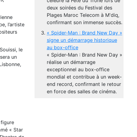
célébré la Fête du Trône lors de
deux soirées du Festival des
Plages Maroc Telecom à M'diq,
rienne
confirmant son immense succès.
, l’artiste
ositeurs
« Spider-Man : Brand New Day »
signe un démarrage historique
au box-office
Souissi, le
« Spider-Man : Brand New Day »
osera un
réalise un démarrage
 Lisbonne,
exceptionnel au box-office
mondial et contribue à un week-
end record, confirmant le retour
en force des salles de cinéma.
figure
mmé « Star
 Theatre de