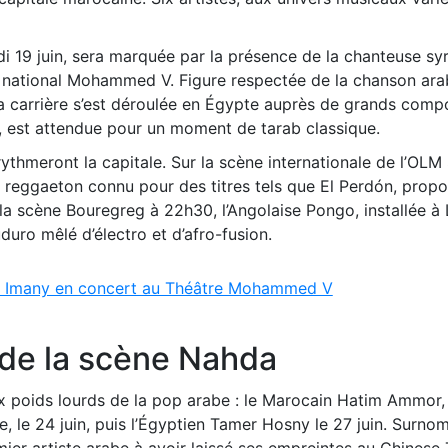
di 19 juin, sera marquée par la présence de la chanteuse sy
ational Mohammed V. Figure respectée de la chanson arabe
la carrière s’est déroulée en Égypte auprès de grands comp
st attendue pour un moment de tarab classique.
ythmeront la capitale. Sur la scène internationale de l’OLM 
 reggaeton connu pour des titres tels que El Perdón, prop
la scène Bouregreg à 22h30, l’Angolaise Pongo, installée à
duro mêlé d’électro et d’afro-fusion.
 Imany en concert au Théâtre Mohammed V
de la scène Nahda
 poids lourds de la pop arabe : le Marocain Hatim Ammor, 
, le 24 juin, puis l’Égyptien Tamer Hosny le 27 juin. Surno
mier artiste arabe à avoir laissé ses empreintes au Chinese