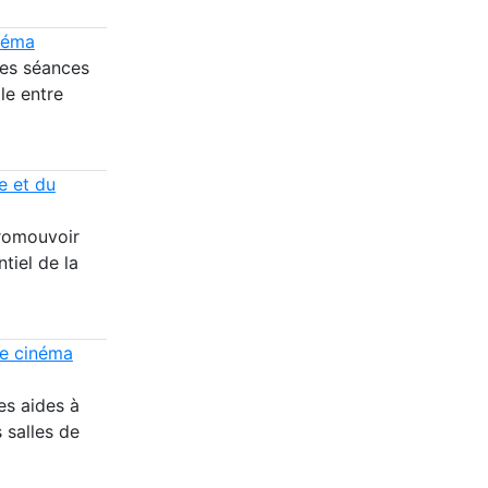
inéma
des séances
le entre
re et du
promouvoir
ntiel de la
de cinéma
es aides à
s salles de