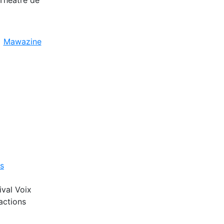
Mawazine
s
ival Voix
actions