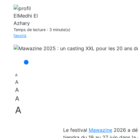
Temps de lecture :
3 minute(s)
favoris
A
A
A
A
A
Le festival
Mawazine
2026 a dévo
tiendra du 19 au 27 juin dans la