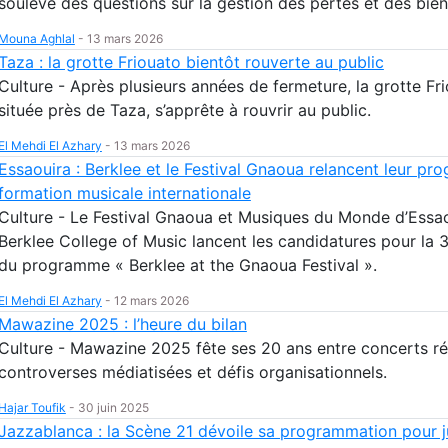
soulève des questions sur la gestion des pertes et des bien
Mouna Aghlal
-
13 mars 2026
Taza : la grotte Friouato bientôt rouverte au public
Culture - Après plusieurs années de fermeture, la grotte Fri
située près de Taza, s’apprête à rouvrir au public.
El Mehdi El Azhary
-
13 mars 2026
Essaouira : Berklee et le Festival Gnaoua relancent leur p
formation musicale internationale
Culture - Le Festival Gnaoua et Musiques du Monde d’Essao
Berklee College of Music lancent les candidatures pour la 3
du programme « Berklee at the Gnaoua Festival ».
El Mehdi El Azhary
-
12 mars 2026
Mawazine 2025 : l’heure du bilan
Culture - Mawazine 2025 fête ses 20 ans entre concerts ré
controverses médiatisées et défis organisationnels.
Hajar Toufik
-
30 juin 2025
Jazzablanca : la Scène 21 dévoile sa programmation pour ju