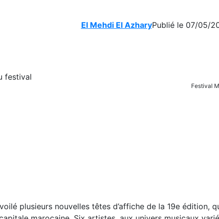
El Mehdi El Azhary
Publié le 07/05/2
Festival 
ilé plusieurs nouvelles têtes d’affiche de la 19e édition, q
 capitale marocaine. Six artistes, aux univers musicaux varié