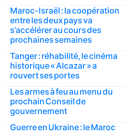
Maroc-Israël : la coopération
entre les deux pays va
s’accélérer au cours des
prochaines semaines
Tanger : réhabilité, le cinéma
historique « Alcazar » a
rouvert ses portes
Les armes à feu au menu du
prochain Conseil de
gouvernement
Guerre en Ukraine : le Maroc