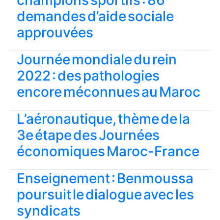
champions sportifs : 86
demandes d’aide sociale
approuvées
Journée mondiale du rein
2022 : des pathologies
encore méconnues au Maroc
L’aéronautique, thème de la
3e étape des Journées
économiques Maroc-France
Enseignement : Benmoussa
poursuit le dialogue avec les
syndicats