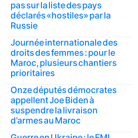
pas sur la liste des pays
déclarés «hostiles» par la
Russie
Journée internationale des
droits des femmes : pour le
Maroc, plusieurs chantiers
prioritaires
Onze députés démocrates
appellent Joe Biden à
suspendre la livraison
d’armes au Maroc
Guerre en Ukraine : le FMI