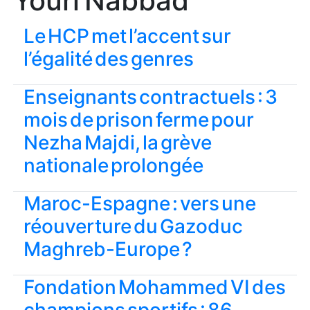
Youri Nabbad
Le HCP met l’accent sur
l’égalité des genres
Enseignants contractuels : 3
mois de prison ferme pour
Nezha Majdi, la grève
nationale prolongée
Maroc-Espagne : vers une
réouverture du Gazoduc
Maghreb-Europe ?
Fondation Mohammed VI des