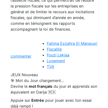
l’assiette fiscale, ce qui permettrait de réduire
la pression fiscale sur les entreprises en
général et de limiter le recours aux incitations
fiscales, qui diminuent d’année en année,
comme en témoignent les rapports
accompagnant la loi de finances.
Fatima Ezzahra El Mansouri
Fiscalité
Fouzi Lekjaa
commenter
Logement
TVA
JEUX
Nouveau
🎯 Mot du Jour
chargement...
Devine le
mot français
du jour et apprends son
équivalent en Darija 🇲🇦
Appuie sur
Entrée
pour jouer avec ton essai
déjà rempli !