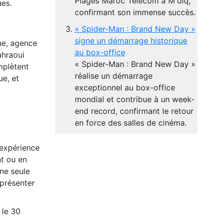
Plages Maroc Telecom à M'diq,
ues.
confirmant son immense succès.
« Spider-Man : Brand New Day »
signe un démarrage historique
ue, agence
au box-office
ahraoui
« Spider-Man : Brand New Day »
mplètent
réalise un démarrage
ue, et
exceptionnel au box-office
mondial et contribue à un week-
end record, confirmant le retour
en force des salles de cinéma.
’expérience
nt ou en
ne seule
 présenter
 le 30