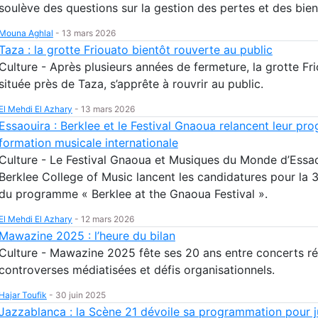
soulève des questions sur la gestion des pertes et des bien
Mouna Aghlal
-
13 mars 2026
Taza : la grotte Friouato bientôt rouverte au public
Culture - Après plusieurs années de fermeture, la grotte Fri
située près de Taza, s’apprête à rouvrir au public.
El Mehdi El Azhary
-
13 mars 2026
Essaouira : Berklee et le Festival Gnaoua relancent leur p
formation musicale internationale
Culture - Le Festival Gnaoua et Musiques du Monde d’Essao
Berklee College of Music lancent les candidatures pour la 3
du programme « Berklee at the Gnaoua Festival ».
El Mehdi El Azhary
-
12 mars 2026
Mawazine 2025 : l’heure du bilan
Culture - Mawazine 2025 fête ses 20 ans entre concerts ré
controverses médiatisées et défis organisationnels.
Hajar Toufik
-
30 juin 2025
Jazzablanca : la Scène 21 dévoile sa programmation pour ju