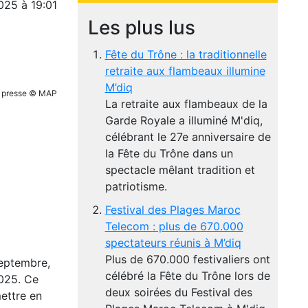
025 à 19:01
Les plus lus
Fête du Trône : la traditionnelle
retraite aux flambeaux illumine
M’diq
la presse © MAP
La retraite aux flambeaux de la
Garde Royale a illuminé M'diq,
célébrant le 27e anniversaire de
la Fête du Trône dans un
spectacle mêlant tradition et
patriotisme.
Festival des Plages Maroc
Telecom : plus de 670.000
spectateurs réunis à M’diq
Plus de 670.000 festivaliers ont
septembre,
célébré la Fête du Trône lors de
2025. Ce
deux soirées du Festival des
mettre en