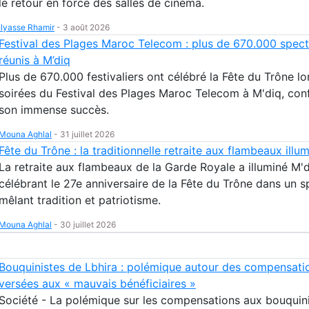
le retour en force des salles de cinéma.
Ilyasse Rhamir
-
3 août 2026
Festival des Plages Maroc Telecom : plus de 670.000 spect
réunis à M’diq
Plus de 670.000 festivaliers ont célébré la Fête du Trône l
soirées du Festival des Plages Maroc Telecom à M'diq, con
son immense succès.
Mouna Aghlal
-
31 juillet 2026
Fête du Trône : la traditionnelle retraite aux flambeaux illu
La retraite aux flambeaux de la Garde Royale a illuminé M'd
célébrant le 27e anniversaire de la Fête du Trône dans un s
mêlant tradition et patriotisme.
Mouna Aghlal
-
30 juillet 2026
Bouquinistes de Lbhira : polémique autour des compensati
versées aux « mauvais bénéficiaires »
Société - La polémique sur les compensations aux bouquin