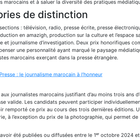
es marocains et à saluer la diversité des pratiques médiatiq
ries de distinction
tions : télévision, radio, presse écrite, presse électroniq
duction en amazigh, production sur la culture et l’espace s
e et journalisme d’investigation. Deux prix honorifiques co
compenser une personnalité ayant marqué le paysage médiatiq
stes marocains exerçant dans la presse étrangère.
Presse : le journalisme marocain à l’honneur
aux journalistes marocains justifiant d’au moins trois ans d
sse valide. Les candidats peuvent participer individuelleme
r remporté ce prix au cours des trois dernières éditions. U
e, à l’exception du prix de la photographie, qui permet de
avoir été publiées ou diffusées entre le 1ᵉʳ octobre 2024 et