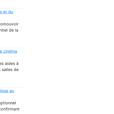
re et du
promouvoir
ntiel de la
de cinéma
es aides à
s salles de
ique au
ptionnel
confirmant