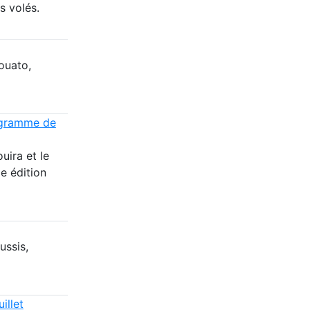
s volés.
ouato,
rogramme de
uira et le
e édition
ussis,
illet