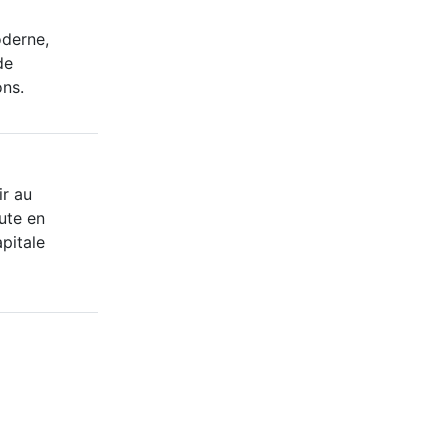
oderne,
de
ons.
ir au
ute en
apitale