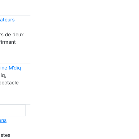
ateurs
ors de deux
firmant
mine M’diq
iq,
pectacle
ons
istes