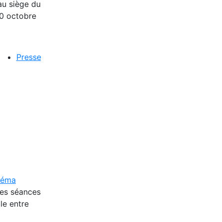
au siège du
10 octobre
Presse
inéma
des séances
le entre