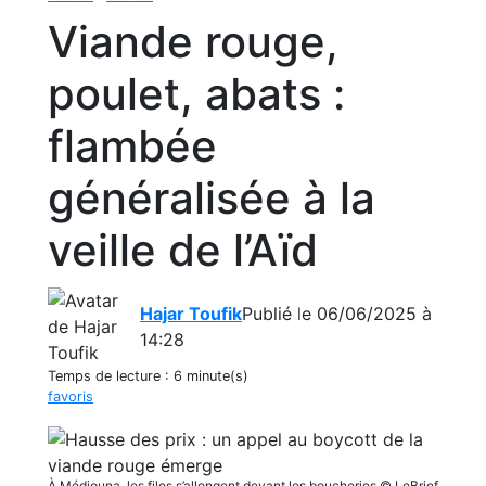
Viande rouge,
poulet, abats :
flambée
généralisée à la
veille de l’Aïd
Hajar Toufik
Publié le 06/06/2025 à
14:28
Temps de lecture :
6 minute(s)
favoris
À Médiouna, les files s’allongent devant les boucheries © LeBrief