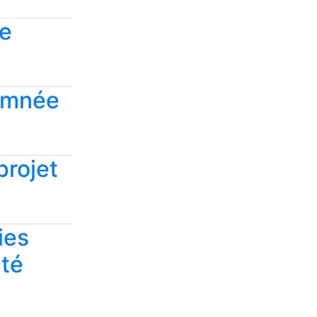
le
damnée
projet
ies
nté