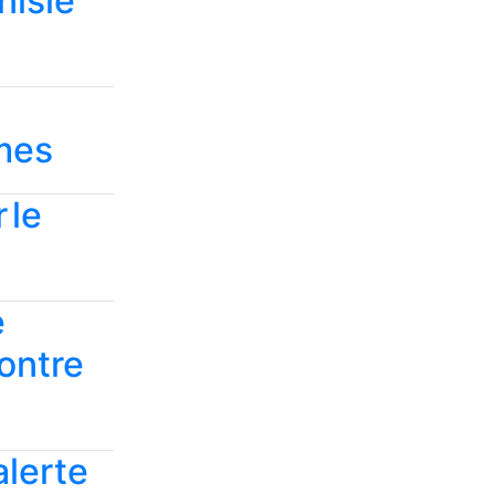
nisie
èmes
 le
e
contre
alerte