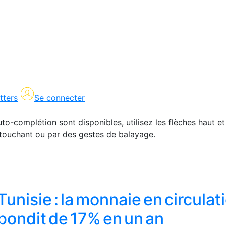
tters
Se connecter
uto-complétion sont disponibles, utilisez les flèches haut et
en touchant ou par des gestes de balayage.
Tunisie : la monnaie en circulat
bondit de 17% en un an