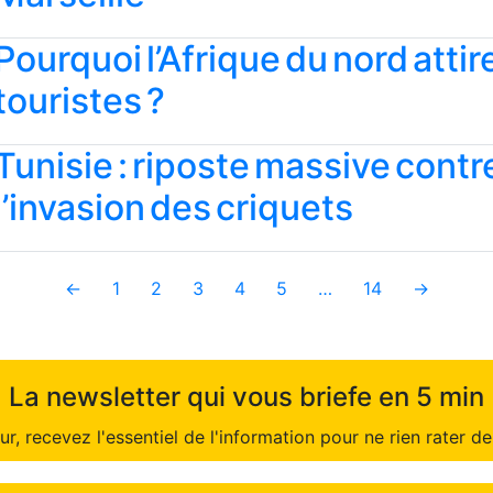
Pourquoi l’Afrique du nord attir
touristes ?
Tunisie : riposte massive contr
l’invasion des criquets
←
1
2
3
4
5
…
14
→
La newsletter qui vous briefe en 5 min
r, recevez l'essentiel de l'information pour ne rien rater de 