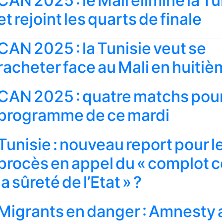
CAN 2025 : le Mali élimine la Tu
et rejoint les quarts de finale
CAN 2025 : la Tunisie veut se
racheter face au Mali en huiti
CAN 2025 : quatre matchs pour
programme de ce mardi
Tunisie : nouveau report pour l
procès en appel du « complot 
la sûreté de l’Etat » ?
Migrants en danger : Amnesty 