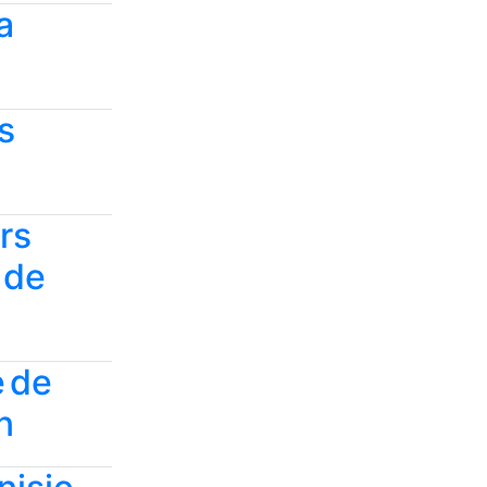
a
s
urs
 de
e de
n