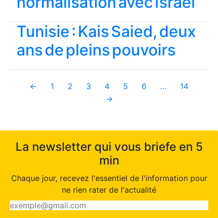
normalisation avec Israël
Tunisie : Kais Saied, deux
ans de pleins pouvoirs
←
1
2
3
4
5
6
…
14
→
La newsletter qui vous briefe en 5
min
Chaque jour, recevez l'essentiel de l'information pour
ne rien rater de l'actualité