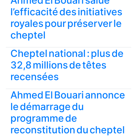
Ahmed El Bouari salue
l’efficacité des initiatives
royales pour préserver le
cheptel
Cheptel national : plus de
32,8 millions de têtes
recensées
Ahmed El Bouari annonce
le démarrage du
programme de
reconstitution du cheptel