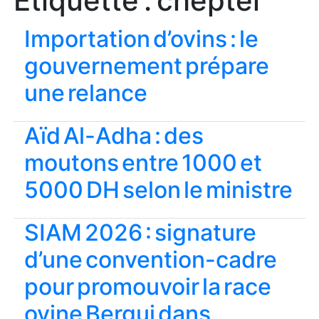
Étiquette :
cheptel
Importation d’ovins : le
gouvernement prépare
une relance
Aïd Al-Adha : des
moutons entre 1000 et
5000 DH selon le ministre
SIAM 2026 : signature
d’une convention-cadre
pour promouvoir la race
ovine Bergui dans