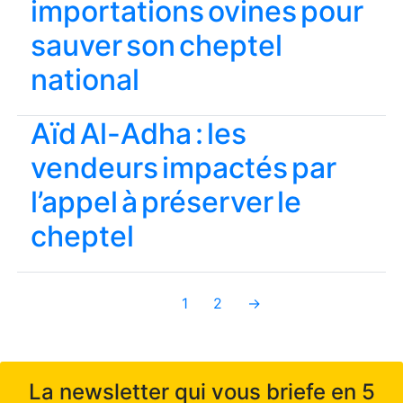
importations ovines pour
sauver son cheptel
national
Aïd Al-Adha : les
vendeurs impactés par
l’appel à préserver le
cheptel
1
2
→
La newsletter qui vous briefe en 5