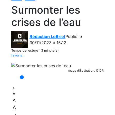
Surmonter les
crises de l’eau
Rédaction LeBrief
Publié le
30/11/2023 à 15:12
Temps de lecture :
3 minute(s)
favoris
Image d’illustration. © DR
A
A
A
A