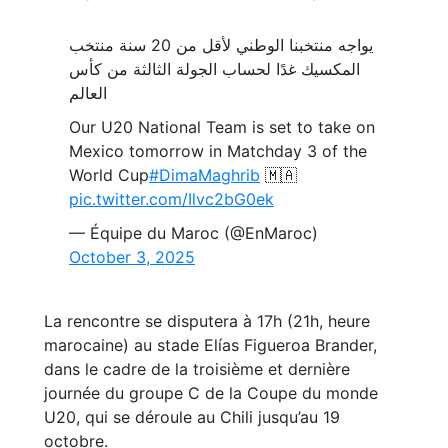
يواجه منتخبنا الوطني لأقل من 20 سنة منتخب
المكسيك غدًا لحساب الجولة الثالثة من كأس
العالم
Our U20 National Team is set to take on
Mexico tomorrow in Matchday 3 of the
World Cup
#DimaMaghrib
🇲🇦
pic.twitter.com/Ilvc2bG0ek
— Équipe du Maroc (@EnMaroc)
October 3, 2025
La rencontre se disputera à 17h (21h, heure
marocaine) au stade Elías Figueroa Brander,
dans le cadre de la troisième et dernière
journée du groupe C de la Coupe du monde
U20, qui se déroule au Chili jusqu’au 19
octobre.