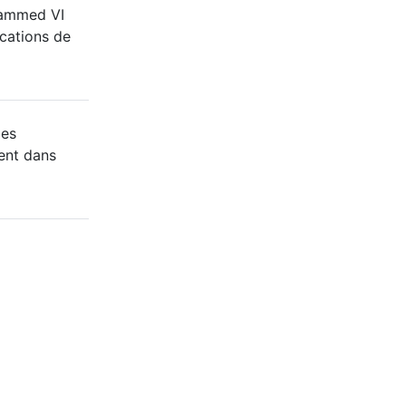
hammed VI
cations de
des
ent dans