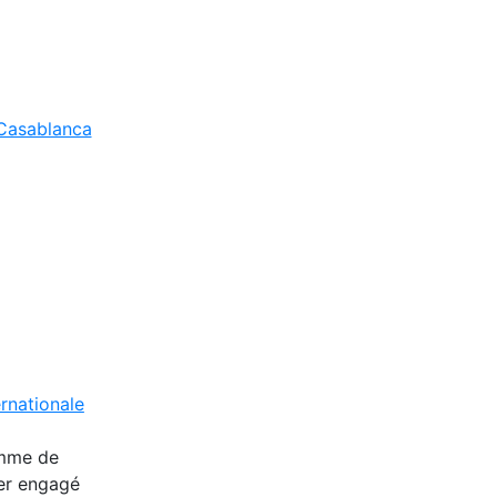
asablanca
rnationale
omme de
ier engagé