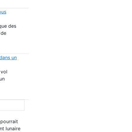
ous
que des
 de
 dans un
 vol
un
 pourrait
nt lunaire