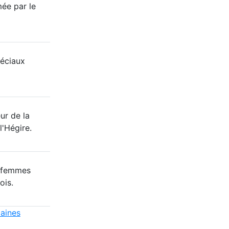
mée par le
éciaux
ur de la
l'Hégire.
8 femmes
ois.
caines