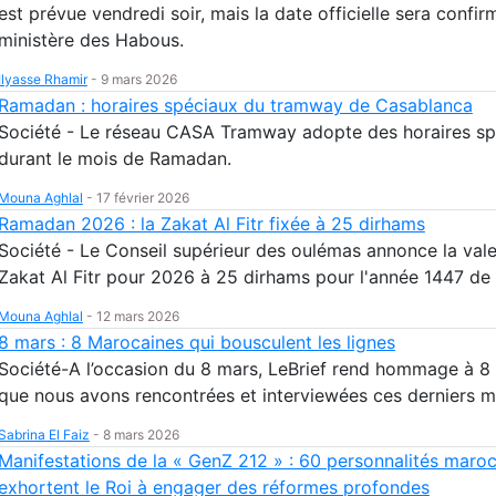
est prévue vendredi soir, mais la date officielle sera confir
ministère des Habous.
Ilyasse Rhamir
-
9 mars 2026
Ramadan : horaires spéciaux du tramway de Casablanca
Société - Le réseau CASA Tramway adopte des horaires sp
durant le mois de Ramadan.
Mouna Aghlal
-
17 février 2026
Ramadan 2026 : la Zakat Al Fitr fixée à 25 dirhams
Société - Le Conseil supérieur des oulémas annonce la vale
Zakat Al Fitr pour 2026 à 25 dirhams pour l'année 1447 de 
Mouna Aghlal
-
12 mars 2026
8 mars : 8 Marocaines qui bousculent les lignes
Société-A l’occasion du 8 mars, LeBrief rend hommage à 
que nous avons rencontrées et interviewées ces derniers m
Sabrina El Faiz
-
8 mars 2026
Manifestations de la « GenZ 212 » : 60 personnalités maro
exhortent le Roi à engager des réformes profondes