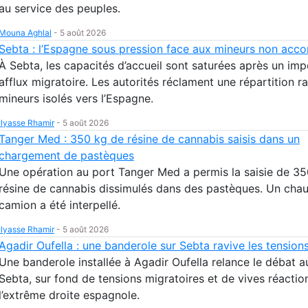
au service des peuples.
Mouna Aghlal
-
5 août 2026
Sebta : l’Espagne sous pression face aux mineurs non ac
À Sebta, les capacités d’accueil sont saturées après un imp
afflux migratoire. Les autorités réclament une répartition r
mineurs isolés vers l’Espagne.
Ilyasse Rhamir
-
5 août 2026
Tanger Med : 350 kg de résine de cannabis saisis dans un
chargement de pastèques
Une opération au port Tanger Med a permis la saisie de 3
résine de cannabis dissimulés dans des pastèques. Un chau
camion a été interpellé.
Ilyasse Rhamir
-
5 août 2026
Agadir Oufella : une banderole sur Sebta ravive les tension
Une banderole installée à Agadir Oufella relance le débat a
Sebta, sur fond de tensions migratoires et de vives réactio
l’extrême droite espagnole.