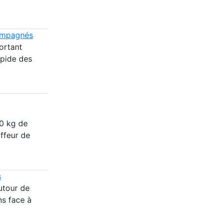
compagnés
ortant
apide des
50 kg de
ffeur de
s
utour de
ns face à