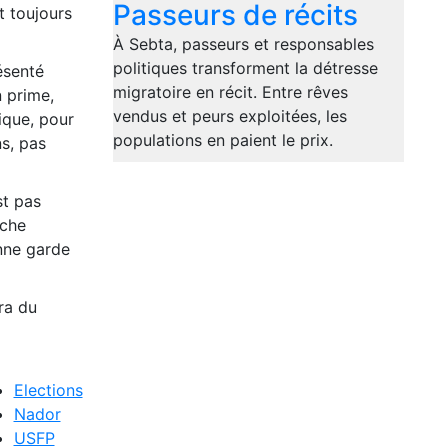
Passeurs de récits
t toujours
À Sebta, passeurs et responsables
politiques transforment la détresse
ésenté
migratoire en récit. Entre rêves
 prime,
vendus et peurs exploitées, les
ique, pour
populations en paient le prix.
ns, pas
st pas
uche
enne garde
ra du
Elections
Nador
USFP