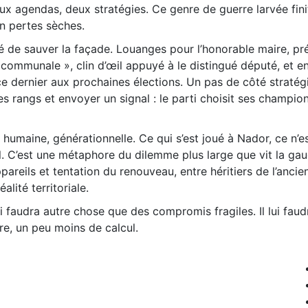
ux agendas, deux stratégies. Ce genre de guerre larvée fini
en pertes sèches.
nté de sauver la façade. Louanges pour l’honorable maire, pr
mmunale », clin d’œil appuyé à le distingué député, et en
ce dernier aux prochaines élections. Un pas de côté stratég
les rangs et envoyer un signal : le parti choisit ses champio
e, humaine, générationnelle. Ce qui s’est joué à Nador, ce n’e
. C’est une métaphore du dilemme plus large que vit la ga
ppareils et tentation du renouveau, entre héritiers de l’anci
alité territoriale.
ui faudra autre chose que des compromis fragiles. Il lui faud
tre, un peu moins de calcul.