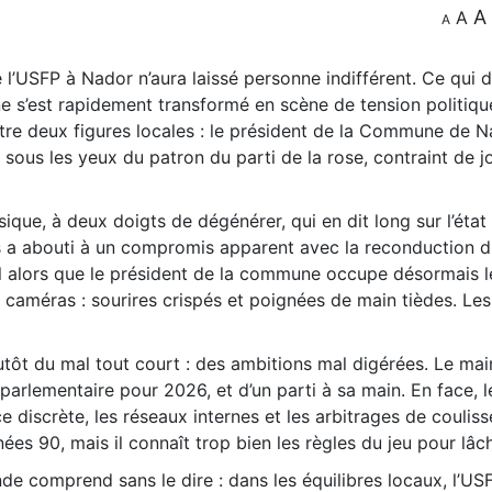
A
A
A
 l’USFP à Nador n’aura laissé personne indifférent. Ce qui d
e s’est rapidement transformé en scène de tension politique
ntre deux figures locales : le président de la Commune de N
 sous les yeux du patron du parti de la rose, contraint de j
ue, à deux doigts de dégénérer, qui en dit long sur l’état 
ès a abouti à un compromis apparent avec la reconduction 
al alors que le président de la commune occupe désormais 
s caméras : sourires crispés et poignées de main tièdes. Le
utôt du mal tout court : des ambitions mal digérées. Le mai
et parlementaire pour 2026, et d’un parti à sa main. En face, l
ce discrète, les réseaux internes et les arbitrages de coulisses
ées 90, mais il connaît trop bien les règles du jeu pour lâch
onde comprend sans le dire : dans les équilibres locaux, l’US