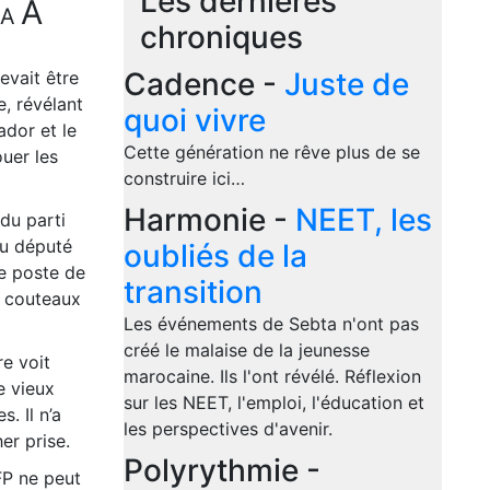
Les dernières
A
A
chroniques
Cadence -
Juste de
evait être
, révélant
quoi vivre
ador et le
Cette génération ne rêve plus de se
ouer les
construire ici…
Harmonie -
NEET, les
du parti
du député
oubliés de la
le poste de
transition
s couteaux
Les événements de Sebta n'ont pas
créé le malaise de la jeunesse
re voit
marocaine. Ils l'ont révélé. Réflexion
e vieux
sur les NEET, l'emploi, l'éducation et
. Il n’a
les perspectives d'avenir.
er prise.
Polyrythmie -
FP ne peut