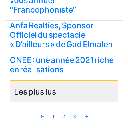
vous annuel
‘‘Francophoniste’’
Anfa Realties, Sponsor
Officiel du spectacle
« D’ailleurs » de Gad Elmaleh
ONEE : une année 2021 riche
en réalisations
Les plus lus
←
1
2
3
→