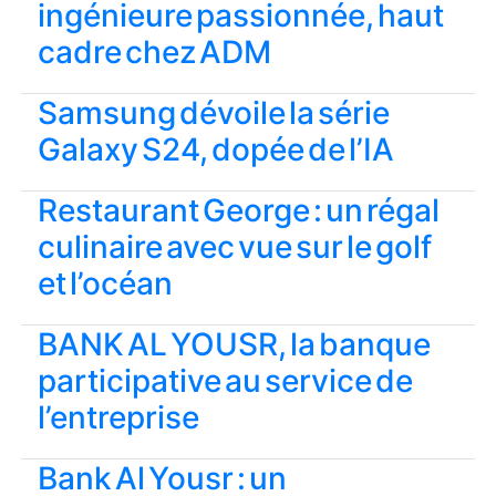
ingénieure passionnée, haut
cadre chez ADM
Samsung dévoile la série
Galaxy S24, dopée de l’IA
Restaurant George : un régal
culinaire avec vue sur le golf
et l’océan
BANK AL YOUSR, la banque
participative au service de
l’entreprise
Bank Al Yousr : un