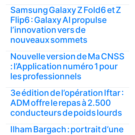
Samsung Galaxy Z Fold6 et Z
Flip6 : Galaxy AI propulse
l’innovation vers de
nouveaux sommets
Nouvelle version de Ma CNSS
: l’Application numéro 1 pour
les professionnels
3e édition de l’opération Iftar :
ADM offre le repas à 2.500
conducteurs de poids lourds
Ilham Bargach : portrait d’une