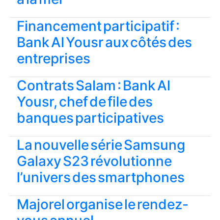
Financement participatif :
Bank Al Yousr aux côtés des
entreprises
Contrats Salam : Bank Al
Yousr, chef de file des
banques participatives
La nouvelle série Samsung
Galaxy S23 révolutionne
l’univers des smartphones
Majorel organise le rendez-