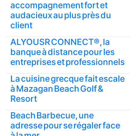
accompagnement fort et
audacieux au plus près du
client
ALYOUSR CONNECT®, la
banque à distance pour les
entreprises et professionnels
La cuisine grecque fait escale
à Mazagan Beach Golf &
Resort
Beach Barbecue, une
adresse pour se régaler face
à la mer