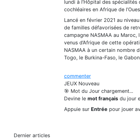
lundi à l’Hôpital des spécialité
cochléaires en Afrique de l’Ou
Lancé en février 2021 au nivea
de familles défavorisées de retr
campagne NASMAA au Maroc, la F
venus d’Afrique de cette opérat
NASMAA à un certain nombre de pa
Togo, le Burkina-Faso, le Gabon 
commenter
JEUX
Nouveau
🎯 Mot du Jour
chargement...
Devine le
mot français
du jour e
Appuie sur
Entrée
pour jouer av
Dernier articles