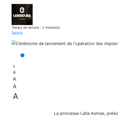
Temps de lecture :
2 minute(s)
favoris
A
A
A
A
A
La princesse Lalla Asmae, prési