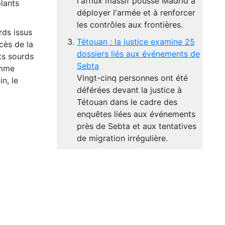
l'afflux massif pousse Madrid à
plants
déployer l'armée et à renforcer
les contrôles aux frontières.
rds issus
Tétouan : la justice examine 25
cès de la
dossiers liés aux événements de
ts sourds
Sebta
amme
Vingt-cinq personnes ont été
n, le
déférées devant la justice à
Tétouan dans le cadre des
enquêtes liées aux événements
près de Sebta et aux tentatives
de migration irrégulière.