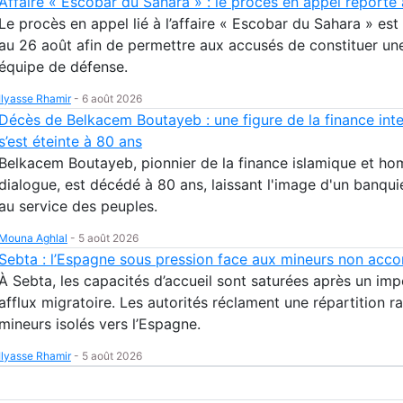
Affaire « Escobar du Sahara » : le procès en appel reporté
Le procès en appel lié à l’affaire « Escobar du Sahara » es
au 26 août afin de permettre aux accusés de constituer un
équipe de défense.
Ilyasse Rhamir
-
6 août 2026
Décès de Belkacem Boutayeb : une figure de la finance inte
s’est éteinte à 80 ans
Belkacem Boutayeb, pionnier de la finance islamique et h
dialogue, est décédé à 80 ans, laissant l'image d'un banqu
au service des peuples.
Mouna Aghlal
-
5 août 2026
Sebta : l’Espagne sous pression face aux mineurs non ac
À Sebta, les capacités d’accueil sont saturées après un imp
afflux migratoire. Les autorités réclament une répartition r
mineurs isolés vers l’Espagne.
Ilyasse Rhamir
-
5 août 2026