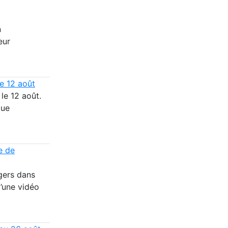
n
eur
le 12 août
 le 12 août.
que
e de
gers dans
d’une vidéo