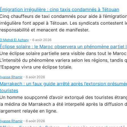
Émigration irrégulière : cinq taxis condamnés à Tétouan
Cinq chauffeurs de taxi condamnés pour aide à l’émigratio
irrégulière font appel à Tétouan. Les syndicats contestent l
responsabilité et menacent de manifester.
El Mehdi El Azhary
-
6 août 2026
Éclipse solaire : le Maroc observera un phénomène partiel 
Une éclipse solaire partielle sera visible dans tout le Maroc
L’intensité du phénomène variera selon les régions, tandis 
l’Espagne vivra une éclipse totale.
Ilyasse Rhamir
-
6 août 2026
Marrakech : un faux guide arrêté après l’extorsion présumé
touristes
Un homme soupçonné d’avoir extorqué des touristes étran
la médina de Marrakech a été interpellé après la diffusion 
largement relayée en ligne.
Ilyasse Rhamir
-
6 août 2026