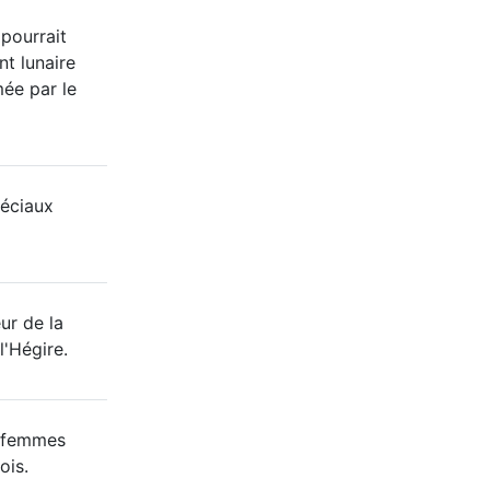
 pourrait
nt lunaire
mée par le
éciaux
ur de la
l'Hégire.
8 femmes
ois.