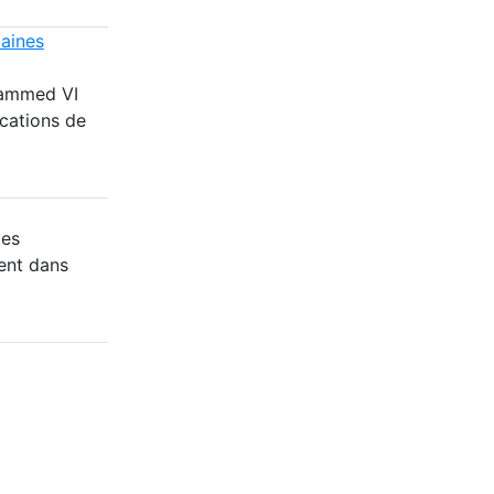
caines
hammed VI
cations de
des
ent dans