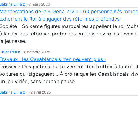
Sabrina El Faiz
-
8 mars 2026
Manifestations de la « GenZ 212 » : 60 personnalités maro
exhortent le Roi à engager des réformes profondes
Société - Soixante figures marocaines appellent le roi Mo
à lancer des réformes profondes en phase avec les revendi
la jeunesse.
Hajar Toufik
-
8 octobre 2025
Travaux : les Casablancais n’en peuvent plus !
Dossier - Des piétons qui traversent d’un trottoir à l’autre, 
voitures qui zigzaguent… À croire que les Casablancais viv
un jeu vidéo, sans bouton pause.
Sabrina El Faiz
-
12 avril 2025