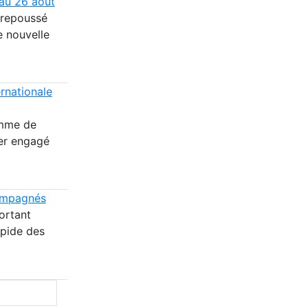
 au 26 août
t repoussé
e nouvelle
rnationale
omme de
ier engagé
compagnés
ortant
apide des