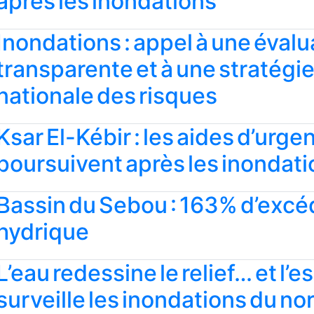
après les inondations
Inondations : appel à une évalu
transparente et à une stratégi
nationale des risques
Ksar El-Kébir : les aides d’urge
poursuivent après les inondat
Bassin du Sebou : 163% d’excé
hydrique
L’eau redessine le relief… et l’
surveille les inondations du no