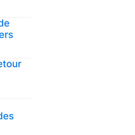
 de
ers
retour
 des