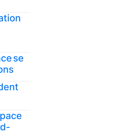
ation
e
nce se
ions
dent
espace
rd-