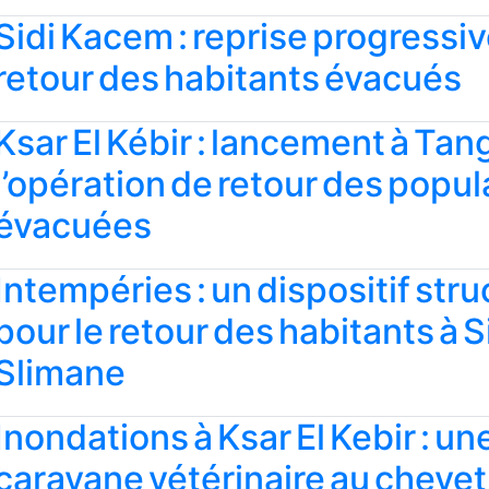
Sidi Kacem : reprise progressi
retour des habitants évacués
Ksar El Kébir : lancement à Tan
l’opération de retour des popul
évacuées
Intempéries : un dispositif str
pour le retour des habitants à S
Slimane
Inondations à Ksar El Kebir : un
caravane vétérinaire au chevet