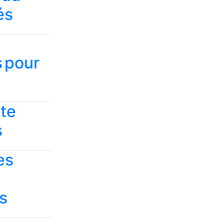
és
 pour
ste
s
es
s