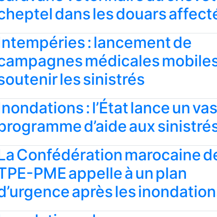
cheptel dans les douars affect
Intempéries : lancement de
campagnes médicales mobiles
soutenir les sinistrés
Inondations : l’État lance un va
programme d’aide aux sinistré
La Confédération marocaine d
TPE-PME appelle à un plan
d’urgence après les inondation