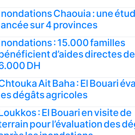
Inondations Chaouia : une étu
lancée sur 4 provinces
Inondations : 15.000 familles
bénéficient d’aides directes d
6.000 DH
Chtouka Ait Baha : El Bouari év
les dégâts agricoles
Loukkos : El Bouari en visite de
terrain pour l’évaluation des d