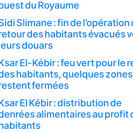
ouest du Royaume
Sidi Slimane : fin de l’opération
retour des habitants évacués v
leurs douars
Ksar El-Kébir : feu vert pour le 
des habitants, quelques zones
restent fermées
Ksar El Kébir : distribution de
denrées alimentaires au profit
habitants