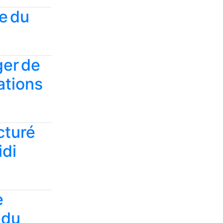
ve du
ger de
ations
ucturé
idi
e
 du