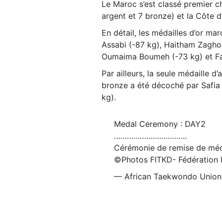
Le Maroc s’est classé premier c
argent et 7 bronze) et la Côte d’
En détail, les médailles d’or m
Assabi (-87 kg), Haitham Zaghou
Oumaima Boumeh (-73 kg) et Fa
Par ailleurs, la seule médaille 
bronze a été décoché par Safia 
kg).
Medal Ceremony : DAY2
…………………………….
Cérémonie de remise de méd
©Photos FITKD- Fédération 
— African Taekwondo Unio