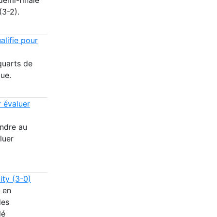
(3-2).
alifie pour
quarts de
ue.
 évaluer
endre au
luer
ity (3-0)
 en
des
lé