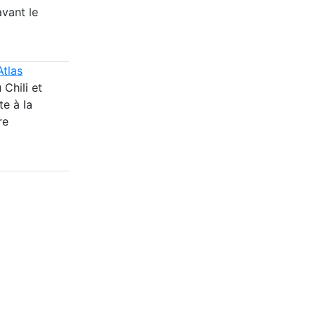
avant le
Atlas
 Chili et
te à la
re