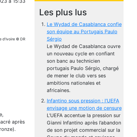
023 à 15:33
Les plus lus
Le Wydad de Casablanca confie
son équipe au Portugais Paulo
Sérgio
e d'Ivoire © DR
Le Wydad de Casablanca ouvre
un nouveau cycle en confiant
son banc au technicien
portugais Paulo Sérgio, chargé
de mener le club vers ses
ambitions nationales et
africaines.
Infantino sous pression : l’UEFA
envisage une motion de censure
e,
L’UEFA accentue la pression sur
sacré après
Gianni Infantino après l’abandon
ronze).
de son projet commercial sur la