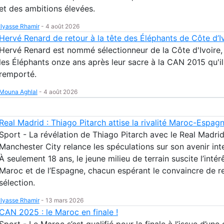
et des ambitions élevées.
Ilyasse Rhamir
-
4 août 2026
Hervé Renard de retour à la tête des Éléphants de Côte d’I
Hervé Renard est nommé sélectionneur de la Côte d'Ivoire,
les Éléphants onze ans après leur sacre à la CAN 2015 qu'il
remporté.
Mouna Aghlal
-
4 août 2026
Real Madrid : Thiago Pitarch attise la rivalité Maroc-Espag
Sport - La révélation de Thiago Pitarch avec le Real Madrid
Manchester City relance les spéculations sur son avenir inte
À seulement 18 ans, le jeune milieu de terrain suscite l’intér
Maroc et de l’Espagne, chacun espérant le convaincre de re
sélection.
Ilyasse Rhamir
-
13 mars 2026
CAN 2025 : le Maroc en finale !
Sport - Le Maroc s’est qualifié pour la finale à l’issue d’une