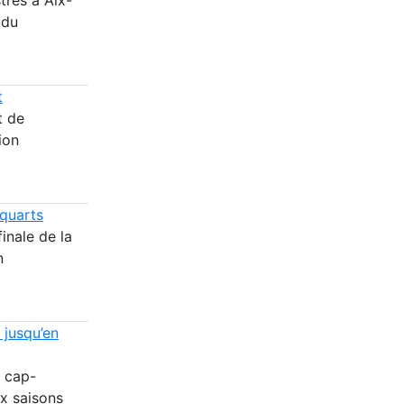
 du
t
t de
ion
 quarts
finale de la
n
 jusqu’en
n cap-
ux saisons