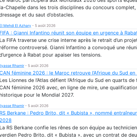
la-Chapelle dans les trois disciplines du concours complet,
dressage et du saut d’obstacles.
El Mehdi El Azhary
-
5 août 2026
FIFA : Gianni Infantino réunit son équipe en urgence à Raba
La FIFA traverse une crise interne après le retrait d’un proje
réforme controversé. Gianni Infantino a convoqué une réun
d’urgence à Rabat pour apaiser les tensions.
Ilyasse Rhamir
-
5 août 2026
CAN féminine 2026 : le Maroc retrouve l’Afrique du Sud en
Les Lionnes de l’Atlas défient l’Afrique du Sud en quarts de 
CAN féminine 2026 avec, en ligne de mire, une qualificatio
historique pour le Mondial 2027.
Ilyasse Rhamir
-
5 août 2026
RS Berkane : Pedro Brito, dit « Bubista », nommé entraîneur
2028
La RS Berkane confie les rênes de son équipe au technicie
verdien Pedro Brito, dit « Bubista », avec un contrat de de