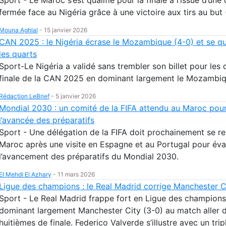
fermée face au Nigéria grâce à une victoire aux tirs au but 
Mouna Aghlal
-
15 janvier 2026
CAN 2025 : le Nigéria écrase le Mozambique (4-0) et se qu
les quarts
Sport-Le Nigéria a validé sans trembler son billet pour les 
finale de la CAN 2025 en dominant largement le Mozambiq
Rédaction LeBrief
-
5 janvier 2026
Mondial 2030 : un comité de la FIFA attendu au Maroc pour
l’avancée des préparatifs
Sport - Une délégation de la FIFA doit prochainement se r
Maroc après une visite en Espagne et au Portugal pour éva
l’avancement des préparatifs du Mondial 2030.
El Mehdi El Azhary
-
11 mars 2026
Ligue des champions : le Real Madrid corrige Manchester C
Sport - Le Real Madrid frappe fort en Ligue des champions
dominant largement Manchester City (3-0) au match aller 
huitièmes de finale. Federico Valverde s’illustre avec un trip