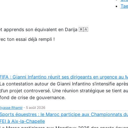
Ta
t apprends son équivalent en Darija 🇲🇦
ec ton essai déjà rempli !
FIFA : Gianni Infantino réunit ses dirigeants en urgence au
La contestation autour de Gianni Infantino s’intensifie aprè
d’un projet controversé. Une réunion stratégique se tient a
fond de crise de gouvernance.
Ilyasse Rhamir
-
5 août 2026
Sports équestres : le Maroc participe aux Championnats 
FEI à Aix-la-Chapelle
Le Maroc participera aux Mondiaux 2026 des sports équest