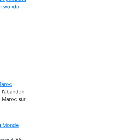
ekwondo
 Maroc
s l’abandon
u Maroc sur
du Monde
res à Aix-