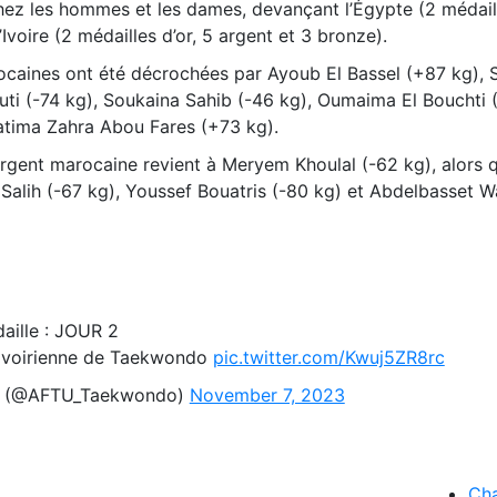
hez les hommes et les dames, devançant l’Égypte (2 médaill
Ivoire (2 médailles d’or, 5 argent et 3 bronze).
arocaines ont été décrochées par Ayoub El Bassel (+87 kg), 
ti (-74 kg), Soukaina Sahib (-46 kg), Oumaima El Bouchti (
tima Zahra Abou Fares (+73 kg).
d’argent marocaine revient à Meryem Khoulal (-62 kg), alors 
Salih (-67 kg), Youssef Bouatris (-80 kg) et Abdelbasset W
aille : JOUR 2
Ivoirienne de Taekwondo
pic.twitter.com/Kwuj5ZR8rc
n (@AFTU_Taekwondo)
November 7, 2023
Ch