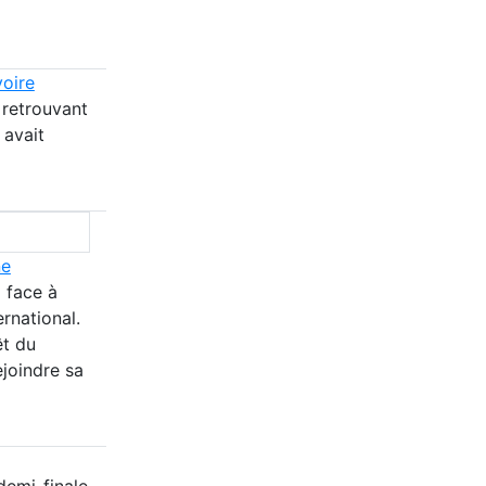
voire
 retrouvant
 avait
ne
 face à
rnational.
êt du
joindre sa
 demi-finale