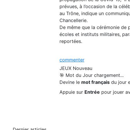
prévues, à l’occasion de la cél
au Trône, indique un communiqué
Chancellerie.
De même que la cérémonie de pr
écoles et instituts militaires, pa
reportées.
commenter
JEUX
Nouveau
🎯 Mot du Jour
chargement...
Devine le
mot français
du jour e
Appuie sur
Entrée
pour jouer av
Dernier articles