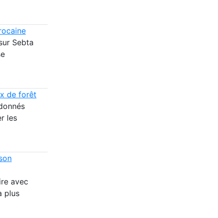
rocaine
 sur Sebta
se
ux de forêt
rdonnés
r les
 son
ire avec
a plus