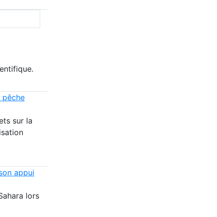
entifique.
a pêche
ts sur la
isation
son appui
Sahara lors