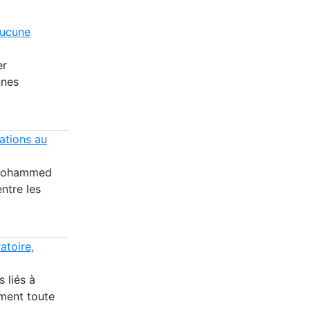
aucune
er
nnes
tations au
i Mohammed
entre les
atoire,
 liés à
ément toute