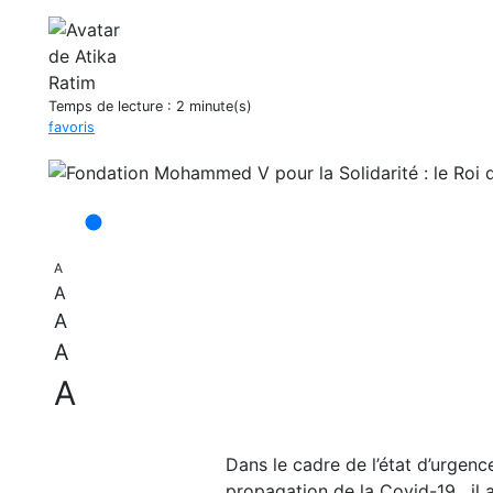
Temps de lecture :
2 minute(s)
favoris
A
A
A
A
A
Dans le cadre de l’état d’urgenc
propagation de la Covid-19, il a