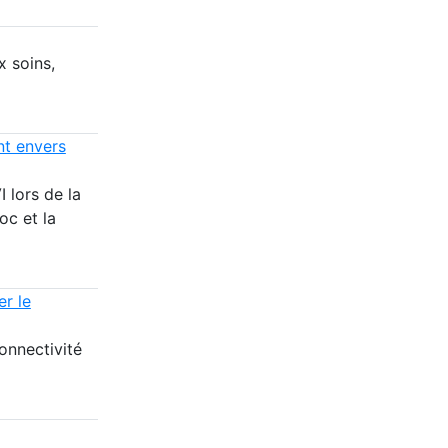
x soins,
t envers
 lors de la
oc et la
er le
connectivité