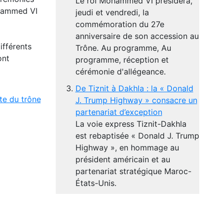
Le roi Mohammed VI présidera,
ohammed VI
jeudi et vendredi, la
commémoration du 27e
anniversaire de son accession au
ifférents
Trône. Au programme, Au
ont
programme, réception et
cérémonie d'allégeance.
De Tiznit à Dakhla : la « Donald
te du trône
J. Trump Highway » consacre un
partenariat d’exception
La voie express Tiznit-Dakhla
est rebaptisée « Donald J. Trump
Highway », en hommage au
président américain et au
partenariat stratégique Maroc-
États-Unis.