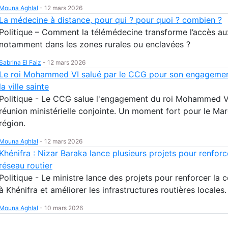
Mouna Aghlal
-
12 mars 2026
La médecine à distance, pour qui ? pour quoi ? combien ?
Politique – Comment la télémédecine transforme l’accès au
notamment dans les zones rurales ou enclavées ?
Sabrina El Faiz
-
12 mars 2026
Le roi Mohammed VI salué par le CCG pour son engagemen
la ville sainte
Politique - Le CCG salue l'engagement du roi Mohammed VI
réunion ministérielle conjointe. Un moment fort pour le Mar
région.
Mouna Aghlal
-
12 mars 2026
Khénifra : Nizar Baraka lance plusieurs projets pour renforc
réseau routier
Politique - Le ministre lance des projets pour renforcer la 
à Khénifra et améliorer les infrastructures routières locales.
Mouna Aghlal
-
10 mars 2026