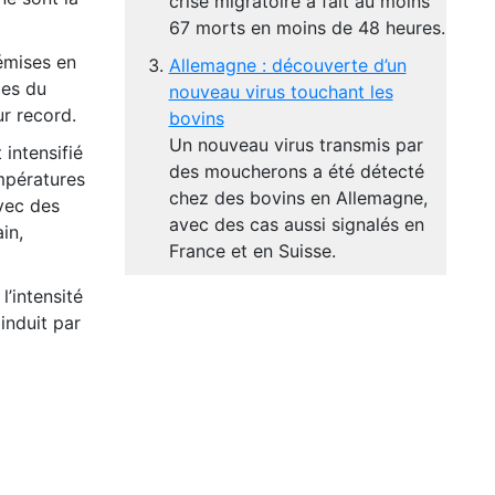
crise migratoire a fait au moins
67 morts en moins de 48 heures.
 émises en
Allemagne : découverte d’un
ies du
nouveau virus touchant les
r record.
bovins
Un nouveau virus transmis par
intensifié
des moucherons a été détecté
empératures
chez des bovins en Allemagne,
vec des
avec des cas aussi signalés en
in,
France et en Suisse.
l’intensité
induit par