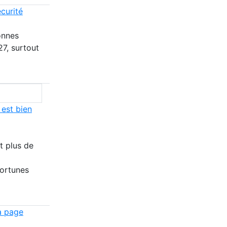
curité
onnes
27, surtout
 est bien
t plus de
fortunes
a page