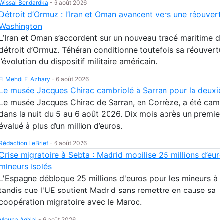
Wissal Bendardka
-
6 août 2026
Détroit d’Ormuz : l’Iran et Oman avancent vers une réouver
Washington
L’Iran et Oman s’accordent sur un nouveau tracé maritime d
détroit d’Ormuz. Téhéran conditionne toutefois sa réouvert
l’évolution du dispositif militaire américain.
El Mehdi El Azhary
-
6 août 2026
Le musée Jacques Chirac cambriolé à Sarran pour la deuxi
Le musée Jacques Chirac de Sarran, en Corrèze, a été cam
dans la nuit du 5 au 6 août 2026. Dix mois après un premie
évalué à plus d’un million d’euros.
Rédaction LeBrief
-
6 août 2026
Crise migratoire à Sebta : Madrid mobilise 25 millions d’eur
mineurs isolés
L'Espagne débloque 25 millions d'euros pour les mineurs à
tandis que l'UE soutient Madrid sans remettre en cause sa
coopération migratoire avec le Maroc.
Mouna Aghlal
-
6 août 2026