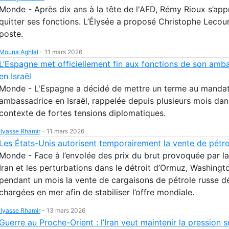
Monde - Après dix ans à la tête de l'AFD, Rémy Rioux s’app
quitter ses fonctions. L’Élysée a proposé Christophe Lecour
poste.
Mouna Aghlal
-
11 mars 2026
L’Espagne met officiellement fin aux fonctions de son amb
en Israël
Monde - L'Espagne a décidé de mettre un terme au manda
ambassadrice en Israël, rappelée depuis plusieurs mois dan
contexte de fortes tensions diplomatiques.
Ilyasse Rhamir
-
11 mars 2026
Les États-Unis autorisent temporairement la vente de pétro
Monde - Face à l’envolée des prix du brut provoquée par la
Iran et les perturbations dans le détroit d’Ormuz, Washingt
pendant un mois la vente de cargaisons de pétrole russe d
chargées en mer afin de stabiliser l’offre mondiale.
Ilyasse Rhamir
-
13 mars 2026
Guerre au Proche-Orient : l’Iran veut maintenir la pression s