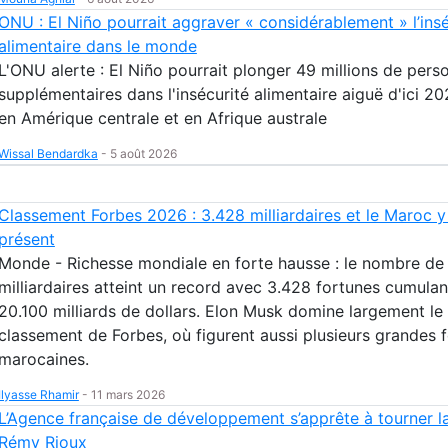
ONU : El Niño pourrait aggraver « considérablement » l’insé
alimentaire dans le monde
L'ONU alerte : El Niño pourrait plonger 49 millions de pers
supplémentaires dans l'insécurité alimentaire aiguë d'ici 20
en Amérique centrale et en Afrique australe
Wissal Bendardka
-
5 août 2026
Classement Forbes 2026 : 3.428 milliardaires et le Maroc y
présent
Monde - Richesse mondiale en forte hausse : le nombre de
milliardaires atteint un record avec 3.428 fortunes cumulan
20.100 milliards de dollars. Elon Musk domine largement le
classement de Forbes, où figurent aussi plusieurs grandes 
marocaines.
Ilyasse Rhamir
-
11 mars 2026
L’Agence française de développement s’apprête à tourner l
Rémy Rioux