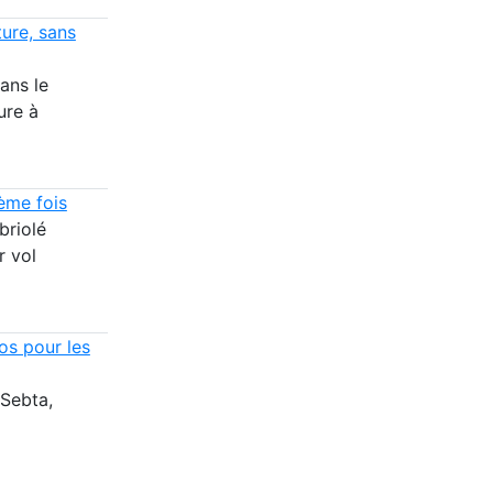
ture, sans
ans le
ure à
ème fois
briolé
r vol
os pour les
 Sebta,