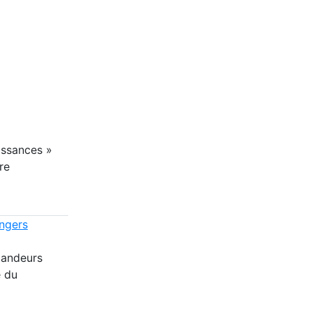
issances »
re
angers
mandeurs
e du