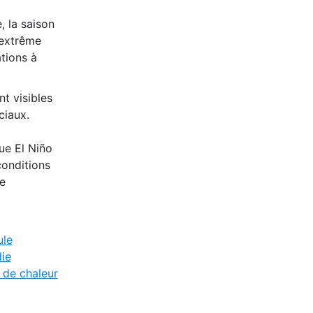
, la saison
’extrême
tions à
t visibles
ciaux.
ue El Niño
conditions
e
ule
ie
 de chaleur