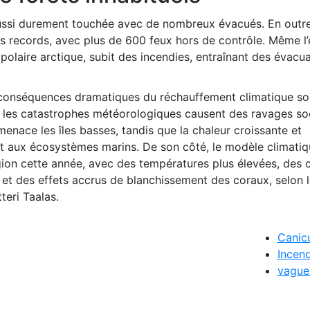
aussi durement touchée avec de nombreux évacués. En outre
s records, avec plus de 600 feux hors de contrôle. Même l
olaire arctique, subit des incendies, entraînant des évacua
 conséquences dramatiques du réchauffement climatique son
ù les catastrophes météorologiques causent des ravages so
menace les îles basses, tandis que la chaleur croissante et
ent aux écosystèmes marins. De son côté, le modèle climatiq
gion cette année, avec des températures plus élevées, des 
et des effets accrus de blanchissement des coraux, selon l
teri Taalas.
Canic
Incend
vague