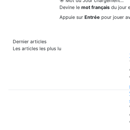
🎯 Mot du Jour
chargement...
Devine le
mot français
du jour e
Appuie sur
Entrée
pour jouer av
Dernier articles
Les articles les plus lu