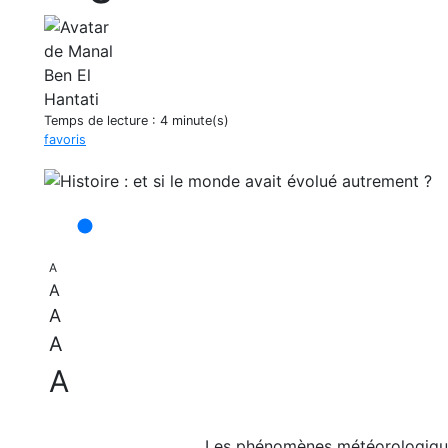
Temps de lecture :
4 minute(s)
favoris
A
A
A
A
A
Les phénomènes météorologiques