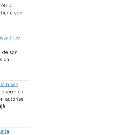
rête à
tier à son
assadrice
t de son
s un
le russe
 guerre en
on autorise
éjà
ur le