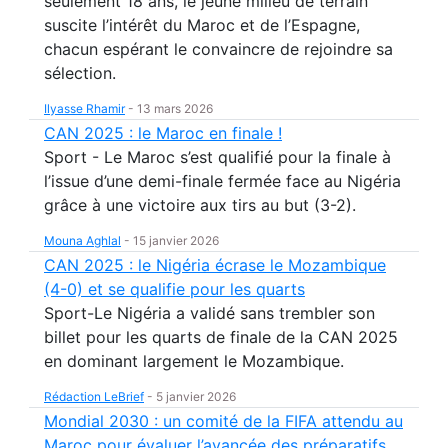
seulement 18 ans, le jeune milieu de terrain
suscite l’intérêt du Maroc et de l’Espagne,
chacun espérant le convaincre de rejoindre sa
sélection.
Ilyasse Rhamir
-
13 mars 2026
CAN 2025 : le Maroc en finale !
Sport - Le Maroc s’est qualifié pour la finale à
l’issue d’une demi-finale fermée face au Nigéria
grâce à une victoire aux tirs au but (3-2).
Mouna Aghlal
-
15 janvier 2026
CAN 2025 : le Nigéria écrase le Mozambique
(4-0) et se qualifie pour les quarts
Sport-Le Nigéria a validé sans trembler son
billet pour les quarts de finale de la CAN 2025
en dominant largement le Mozambique.
Rédaction LeBrief
-
5 janvier 2026
Mondial 2030 : un comité de la FIFA attendu au
Maroc pour évaluer l’avancée des préparatifs