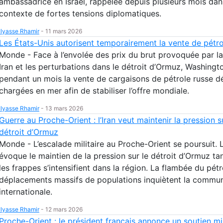
ambassadrice en Israël, rappelée depuis plusieurs mois dan
contexte de fortes tensions diplomatiques.
Ilyasse Rhamir
-
11 mars 2026
Les États-Unis autorisent temporairement la vente de pétro
Monde - Face à l’envolée des prix du brut provoquée par la
Iran et les perturbations dans le détroit d’Ormuz, Washingt
pendant un mois la vente de cargaisons de pétrole russe d
chargées en mer afin de stabiliser l’offre mondiale.
Ilyasse Rhamir
-
13 mars 2026
Guerre au Proche-Orient : l’Iran veut maintenir la pression s
détroit d’Ormuz
Monde - L’escalade militaire au Proche-Orient se poursuit. L
évoque le maintien de la pression sur le détroit d’Ormuz ta
les frappes s’intensifient dans la région. La flambée du pétr
déplacements massifs de populations inquiètent la commu
internationale.
Ilyasse Rhamir
-
12 mars 2026
Proche-Orient : le président français annonce un soutien mil