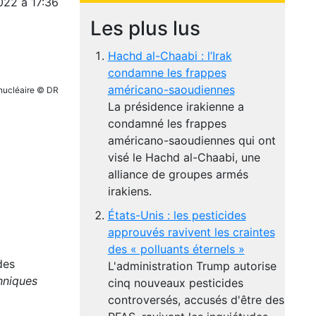
022 à 17:36
Les plus lus
Hachd al-Chaabi : l’Irak
condamne les frappes
américano-saoudiennes
nucléaire © DR
La présidence irakienne a
condamné les frappes
américano-saoudiennes qui ont
visé le Hachd al-Chaabi, une
alliance de groupes armés
irakiens.
États-Unis : les pesticides
approuvés ravivent les craintes
des « polluants éternels »
des
L'administration Trump autorise
hniques
cinq nouveaux pesticides
controversés, accusés d'être des