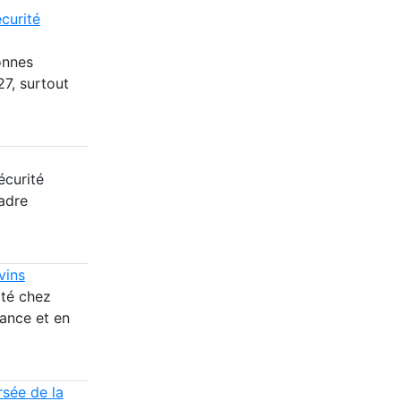
curité
onnes
27, surtout
écurité
cadre
vins
cté chez
rance et en
rsée de la