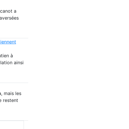
 canot a
raversées
tiennent
tien à
lation ainsi
, mais les
e restent