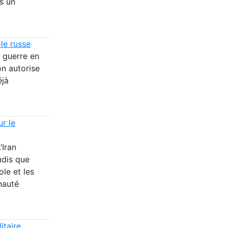
s un
le russe
 guerre en
on autorise
éjà
ur le
’Iran
ndis que
ole et les
nauté
itaire