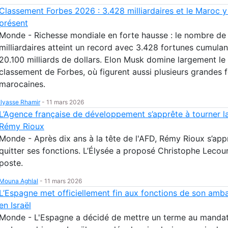
Classement Forbes 2026 : 3.428 milliardaires et le Maroc y
présent
Monde - Richesse mondiale en forte hausse : le nombre de
milliardaires atteint un record avec 3.428 fortunes cumulan
20.100 milliards de dollars. Elon Musk domine largement le
classement de Forbes, où figurent aussi plusieurs grandes 
marocaines.
Ilyasse Rhamir
-
11 mars 2026
L’Agence française de développement s’apprête à tourner l
Rémy Rioux
Monde - Après dix ans à la tête de l'AFD, Rémy Rioux s’app
quitter ses fonctions. L’Élysée a proposé Christophe Lecour
poste.
Mouna Aghlal
-
11 mars 2026
L’Espagne met officiellement fin aux fonctions de son amb
en Israël
Monde - L'Espagne a décidé de mettre un terme au manda