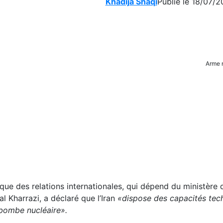
Khadija Shaqi
Publié le 18/07/2
Arme 
que des relations internationales, qui dépend du ministère 
l Kharrazi, a déclaré que l’Iran
«dispose des capacités tec
 bombe nucléaire».