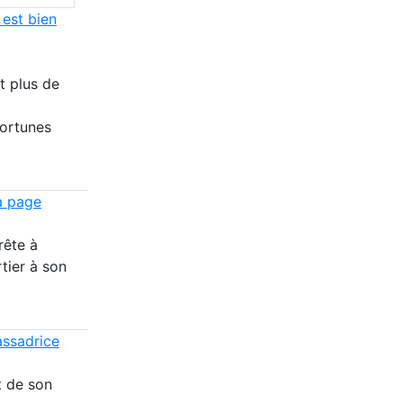
 est bien
t plus de
fortunes
a page
rête à
tier à son
assadrice
t de son