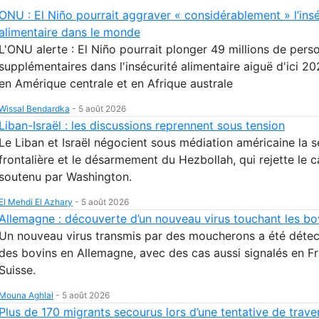
ONU : El Niño pourrait aggraver « considérablement » l’insé
alimentaire dans le monde
L'ONU alerte : El Niño pourrait plonger 49 millions de pers
supplémentaires dans l'insécurité alimentaire aiguë d'ici 20
en Amérique centrale et en Afrique australe
Wissal Bendardka
-
5 août 2026
Liban-Israël : les discussions reprennent sous tension
Le Liban et Israël négocient sous médiation américaine la s
frontalière et le désarmement du Hezbollah, qui rejette le 
soutenu par Washington.
El Mehdi El Azhary
-
5 août 2026
Allemagne : découverte d’un nouveau virus touchant les bo
Un nouveau virus transmis par des moucherons a été déte
des bovins en Allemagne, avec des cas aussi signalés en F
Suisse.
Mouna Aghlal
-
5 août 2026
Plus de 170 migrants secourus lors d’une tentative de trave