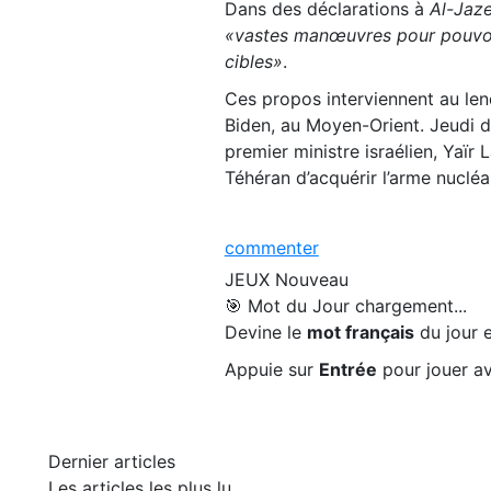
Dans des déclarations à
Al-Jaz
«vastes manœuvres pour pouvoir f
cibles»
.
Ces propos interviennent au len
Biden, au Moyen-Orient. Jeudi de
premier ministre israélien, Yaïr
Téhéran d’acquérir l’arme nucléai
commenter
JEUX
Nouveau
🎯 Mot du Jour
chargement...
Devine le
mot français
du jour e
Appuie sur
Entrée
pour jouer av
Dernier articles
Les articles les plus lu