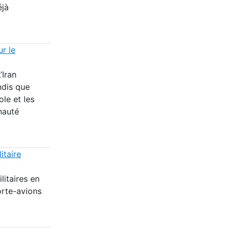
éjà
ur le
’Iran
ndis que
ole et les
nauté
itaire
itaires en
orte-avions