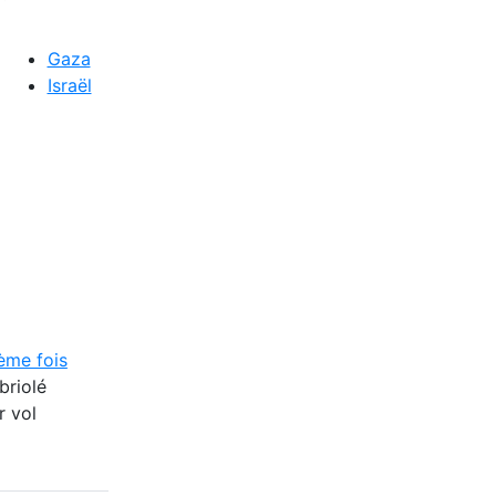
Gaza
Israël
ème fois
briolé
r vol