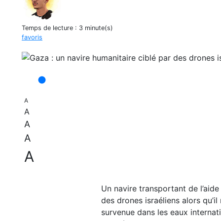
Temps de lecture :
3 minute(s)
favoris
A
A
A
A
A
Un navire transportant de l’aide
des drones israéliens alors qu’il
survenue dans les eaux internatio