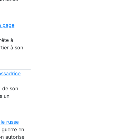
a page
rête à
tier à son
assadrice
t de son
s un
le russe
 guerre en
on autorise