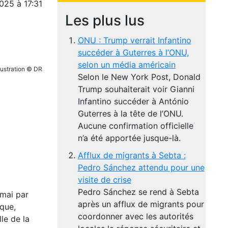
025 à 17:31
Les plus lus
ONU : Trump verrait Infantino
succéder à Guterres à l’ONU,
selon un média américain
llustration © DR
Selon le New York Post, Donald
Trump souhaiterait voir Gianni
Infantino succéder à António
Guterres à la tête de l’ONU.
Aucune confirmation officielle
n’a été apportée jusque-là.
Afflux de migrants à Sebta :
Pedro Sánchez attendu pour une
visite de crise
Pedro Sánchez se rend à Sebta
 mai par
après un afflux de migrants pour
aque,
coordonner avec les autorités
le de la