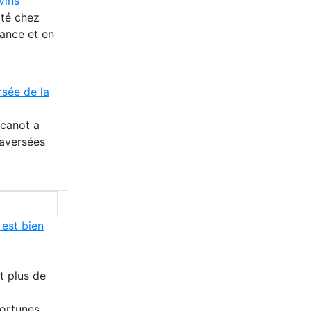
vins
cté chez
rance et en
rsée de la
 canot a
raversées
 est bien
t plus de
fortunes