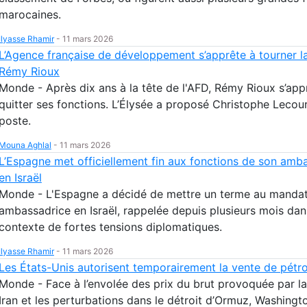
marocaines.
Ilyasse Rhamir
-
11 mars 2026
L’Agence française de développement s’apprête à tourner l
Rémy Rioux
Monde - Après dix ans à la tête de l'AFD, Rémy Rioux s’app
quitter ses fonctions. L’Élysée a proposé Christophe Lecour
poste.
Mouna Aghlal
-
11 mars 2026
L’Espagne met officiellement fin aux fonctions de son amb
en Israël
Monde - L'Espagne a décidé de mettre un terme au manda
ambassadrice en Israël, rappelée depuis plusieurs mois dan
contexte de fortes tensions diplomatiques.
Ilyasse Rhamir
-
11 mars 2026
Les États-Unis autorisent temporairement la vente de pétro
Monde - Face à l’envolée des prix du brut provoquée par la
Iran et les perturbations dans le détroit d’Ormuz, Washingt