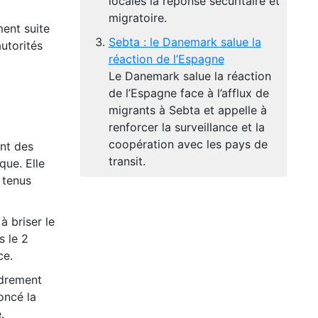
locales la réponse sécuritaire et
migratoire.
ent suite
Sebta : le Danemark salue la
autorités
réaction de l’Espagne
Le Danemark salue la réaction
de l’Espagne face à l’afflux de
migrants à Sebta et appelle à
renforcer la surveillance et la
coopération avec les pays de
nt des
transit.
que. Elle
 tenus
à briser le
s le 2
ce.
ndrement
oncé la
.