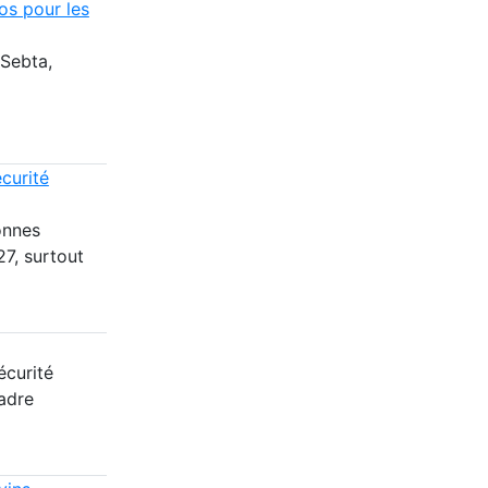
os pour les
 Sebta,
curité
onnes
27, surtout
écurité
cadre