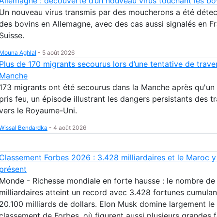
Allemagne : découverte d’un nouveau virus touchant les bo
Un nouveau virus transmis par des moucherons a été déte
des bovins en Allemagne, avec des cas aussi signalés en F
Suisse.
Mouna Aghlal
-
5 août 2026
Plus de 170 migrants secourus lors d’une tentative de trave
Manche
173 migrants ont été secourus dans la Manche après qu'un
pris feu, un épisode illustrant les dangers persistants des t
vers le Royaume-Uni.
Wissal Bendardka
-
4 août 2026
Classement Forbes 2026 : 3.428 milliardaires et le Maroc y
présent
Monde - Richesse mondiale en forte hausse : le nombre de
milliardaires atteint un record avec 3.428 fortunes cumulan
20.100 milliards de dollars. Elon Musk domine largement le
classement de Forbes, où figurent aussi plusieurs grandes 