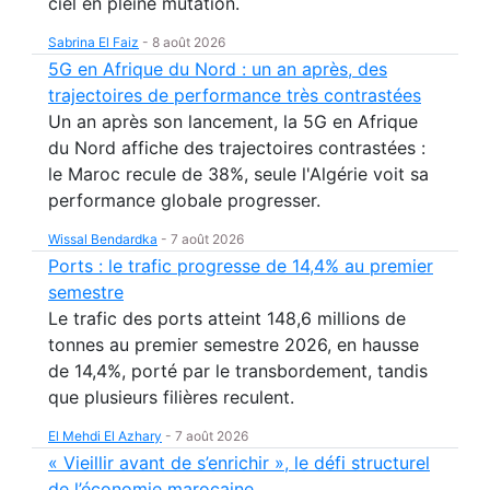
ciel en pleine mutation.
Sabrina El Faiz
-
8 août 2026
5G en Afrique du Nord : un an après, des
trajectoires de performance très contrastées
Un an après son lancement, la 5G en Afrique
du Nord affiche des trajectoires contrastées :
le Maroc recule de 38%, seule l'Algérie voit sa
performance globale progresser.
Wissal Bendardka
-
7 août 2026
Ports : le trafic progresse de 14,4% au premier
semestre
Le trafic des ports atteint 148,6 millions de
tonnes au premier semestre 2026, en hausse
de 14,4%, porté par le transbordement, tandis
que plusieurs filières reculent.
El Mehdi El Azhary
-
7 août 2026
« Vieillir avant de s’enrichir », le défi structurel
de l’économie marocaine