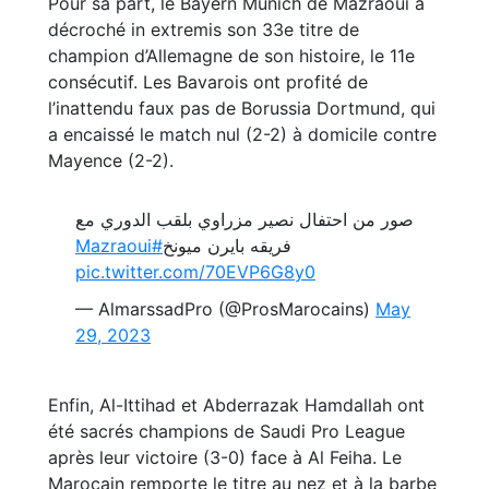
Pour sa part, le Bayern Munich de Mazraoui a
décroché in extremis son 33e titre de
champion d’Allemagne de son histoire, le 11e
consécutif. Les Bavarois ont profité de
l’inattendu faux pas de Borussia Dortmund, qui
a encaissé le match nul (2-2) à domicile contre
Mayence (2-2).
صور من احتفال نصير مزراوي بلقب الدوري مع
#Mazraoui
فريقه بايرن ميونخ
pic.twitter.com/70EVP6G8y0
— AlmarssadPro (@ProsMarocains)
May
29, 2023
Enfin, Al-Ittihad et Abderrazak Hamdallah ont
été sacrés champions de Saudi Pro League
après leur victoire (3-0) face à Al Feiha. Le
Marocain remporte le titre au nez et à la barbe