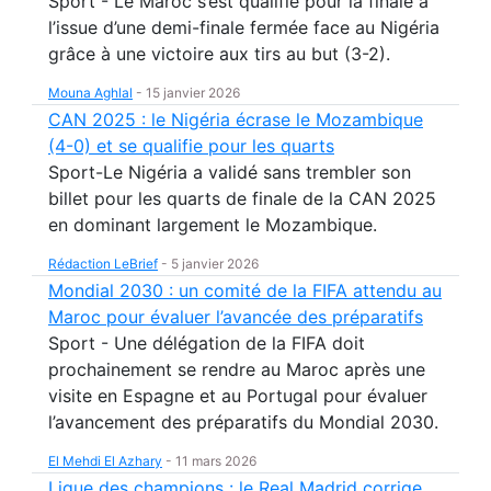
Sport - Le Maroc s’est qualifié pour la finale à
l’issue d’une demi-finale fermée face au Nigéria
grâce à une victoire aux tirs au but (3-2).
Mouna Aghlal
-
15 janvier 2026
CAN 2025 : le Nigéria écrase le Mozambique
(4-0) et se qualifie pour les quarts
Sport-Le Nigéria a validé sans trembler son
billet pour les quarts de finale de la CAN 2025
en dominant largement le Mozambique.
Rédaction LeBrief
-
5 janvier 2026
Mondial 2030 : un comité de la FIFA attendu au
Maroc pour évaluer l’avancée des préparatifs
Sport - Une délégation de la FIFA doit
prochainement se rendre au Maroc après une
visite en Espagne et au Portugal pour évaluer
l’avancement des préparatifs du Mondial 2030.
El Mehdi El Azhary
-
11 mars 2026
Ligue des champions : le Real Madrid corrige