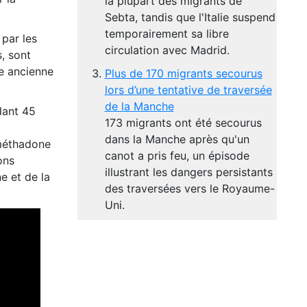
la plupart des migrants de
Sebta, tandis que l'Italie suspend
temporairement sa libre
 par les
circulation avec Madrid.
s, sont
ne ancienne
Plus de 170 migrants secourus
lors d’une tentative de traversée
de la Manche
dant 45
173 migrants ont été secourus
dans la Manche après qu'un
 méthadone
canot a pris feu, un épisode
ons
illustrant les dangers persistants
e et de la
des traversées vers le Royaume-
Uni.