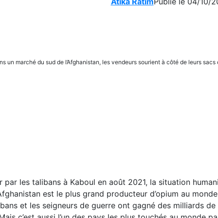
Atika Ratim
Publié le 04/10/2
s un marché du sud de l’Afghanistan, les vendeurs sourient à côté de leurs sacs
par les talibans à Kaboul en août 2021, la situation humanit
Afghanistan est le plus grand producteur d’opium au monde
ibans et les seigneurs de guerre ont gagné des milliards de 
 Mais c’est aussi l’un des pays les plus touchés au monde pa