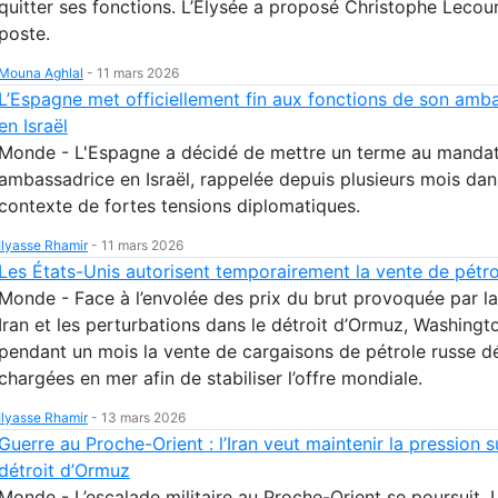
quitter ses fonctions. L’Élysée a proposé Christophe Lecour
poste.
Mouna Aghlal
-
11 mars 2026
L’Espagne met officiellement fin aux fonctions de son amb
en Israël
Monde - L'Espagne a décidé de mettre un terme au manda
ambassadrice en Israël, rappelée depuis plusieurs mois dan
contexte de fortes tensions diplomatiques.
Ilyasse Rhamir
-
11 mars 2026
Les États-Unis autorisent temporairement la vente de pétro
Monde - Face à l’envolée des prix du brut provoquée par la
Iran et les perturbations dans le détroit d’Ormuz, Washingt
pendant un mois la vente de cargaisons de pétrole russe d
chargées en mer afin de stabiliser l’offre mondiale.
Ilyasse Rhamir
-
13 mars 2026
Guerre au Proche-Orient : l’Iran veut maintenir la pression s
détroit d’Ormuz
Monde - L’escalade militaire au Proche-Orient se poursuit. L