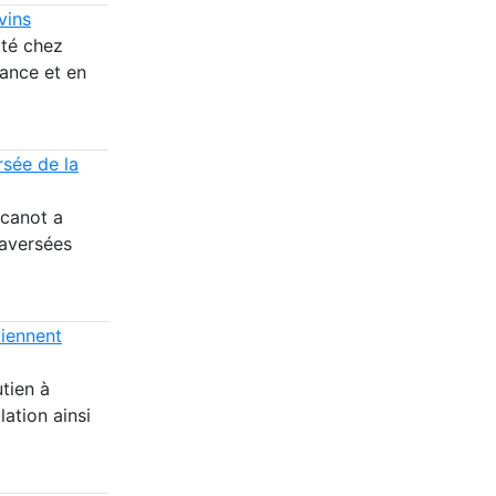
vins
cté chez
rance et en
rsée de la
 canot a
raversées
tiennent
tien à
lation ainsi