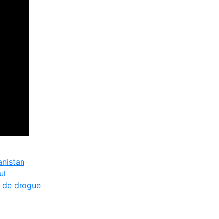
anistan
ul
c de drogue