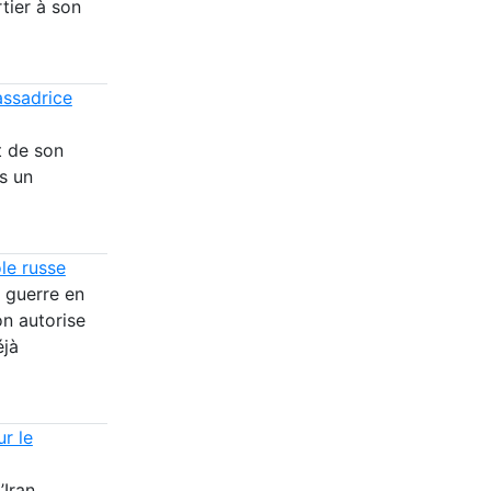
tier à son
assadrice
t de son
s un
le russe
 guerre en
on autorise
éjà
ur le
’Iran