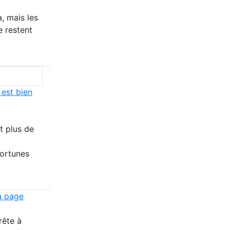
, mais les
e restent
 est bien
t plus de
fortunes
a page
rête à