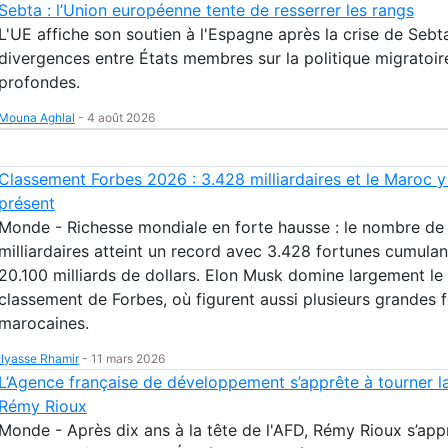
Sebta : l’Union européenne tente de resserrer les rangs
L'UE affiche son soutien à l'Espagne après la crise de Sebta
divergences entre États membres sur la politique migratoir
profondes.
Mouna Aghlal
-
4 août 2026
Classement Forbes 2026 : 3.428 milliardaires et le Maroc y
présent
Monde - Richesse mondiale en forte hausse : le nombre de
milliardaires atteint un record avec 3.428 fortunes cumulan
20.100 milliards de dollars. Elon Musk domine largement le
classement de Forbes, où figurent aussi plusieurs grandes 
marocaines.
Ilyasse Rhamir
-
11 mars 2026
L’Agence française de développement s’apprête à tourner l
Rémy Rioux
Monde - Après dix ans à la tête de l'AFD, Rémy Rioux s’app