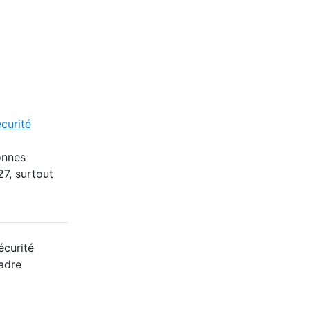
curité
onnes
27, surtout
écurité
cadre