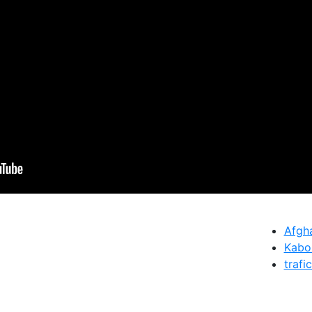
Afgh
Kabo
trafi