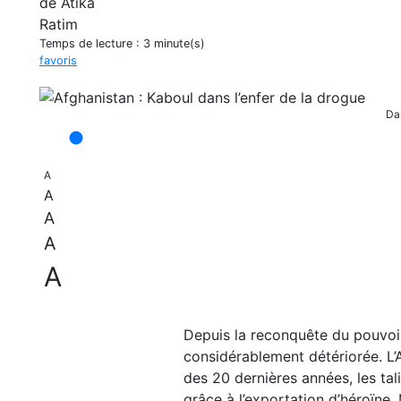
Temps de lecture :
3 minute(s)
favoris
Dan
A
A
A
A
A
Depuis la reconquête du pouvoir 
considérablement détériorée. L’
des 20 dernières années, les tal
grâce à l’exportation d’héroïne.