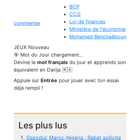
BCP
CCG
Loi de finances
commenter
Ministère de l'économie
Mohamed Benchaâboun
JEUX
Nouveau
🎯 Mot du Jour
chargement...
Devine le
mot français
du jour et apprends son
équivalent en Darija 🇲🇦
Appuie sur
Entrée
pour jouer avec ton essai
déjà rempli !
Les plus lus
Gazoduc Maroc-Nigéria : Rabat sollicite