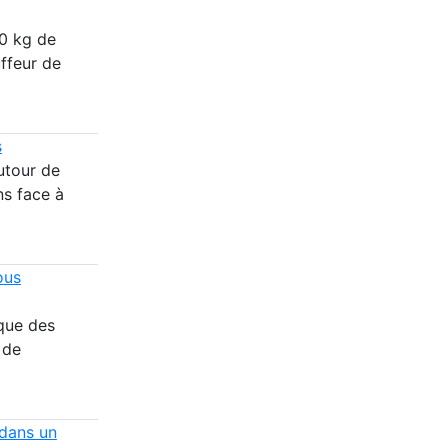
50 kg de
ffeur de
s
utour de
ns face à
ous
que des
 de
 dans un