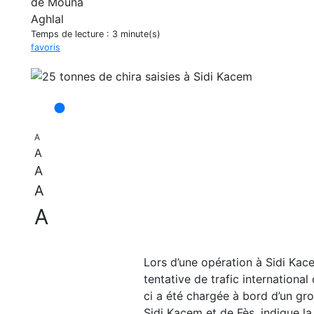
Temps de lecture :
3 minute(s)
favoris
A
A
A
A
A
Lors d’une opération à Sidi Kace
tentative de trafic internationa
ci a été chargée à bord d’un gro
Sidi Kacem et de Fès, indique l