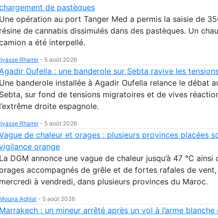
chargement de pastèques
Une opération au port Tanger Med a permis la saisie de 3
résine de cannabis dissimulés dans des pastèques. Un chau
camion a été interpellé.
Ilyasse Rhamir
-
5 août 2026
Agadir Oufella : une banderole sur Sebta ravive les tension
Une banderole installée à Agadir Oufella relance le débat a
Sebta, sur fond de tensions migratoires et de vives réactio
l’extrême droite espagnole.
Ilyasse Rhamir
-
5 août 2026
Vague de chaleur et orages : plusieurs provinces placées s
vigilance orange
La DGM annonce une vague de chaleur jusqu’à 47 °C ainsi 
orages accompagnés de grêle et de fortes rafales de vent,
mercredi à vendredi, dans plusieurs provinces du Maroc.
Mouna Aghlal
-
5 août 2026
Marrakech : un mineur arrêté après un vol à l’arme blanche