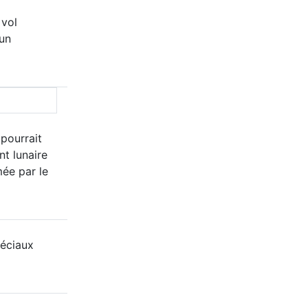
 vol
un
 pourrait
nt lunaire
mée par le
éciaux