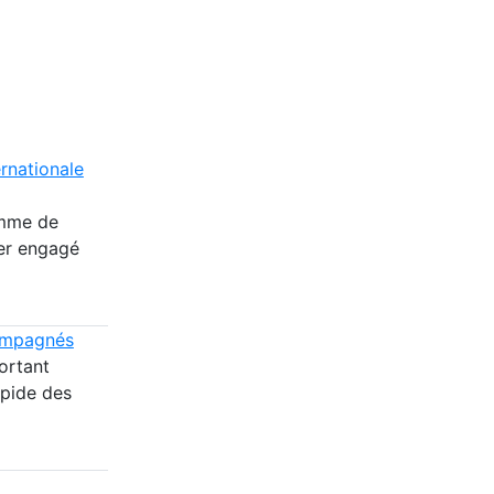
rnationale
omme de
ier engagé
compagnés
ortant
apide des