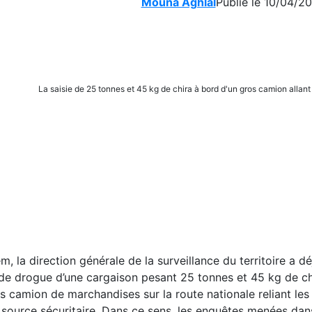
Mouna Aghlal
Publié le 10/04/2
La saisie de 25 tonnes et 45 kg de chira à bord d'un gros camion alla
m, la direction générale de la surveillance du territoire a d
l de drogue d’une cargaison pesant 25 tonnes et 45 kg de ch
s camion de marchandises sur la route nationale reliant les 
a source sécuritaire. Dans ce sens, les enquêtes menées dan