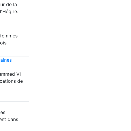
ur de la
l'Hégire.
8 femmes
ois.
caines
hammed VI
cations de
des
ent dans