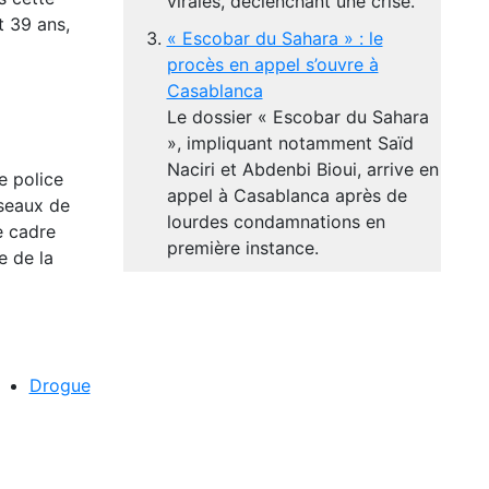
virales, déclenchant une crise.
t 39 ans,
« Escobar du Sahara » : le
procès en appel s’ouvre à
Casablanca
Le dossier « Escobar du Sahara
», impliquant notamment Saïd
Naciri et Abdenbi Bioui, arrive en
e police
appel à Casablanca après de
éseaux de
lourdes condamnations en
e cadre
première instance.
e de la
Drogue