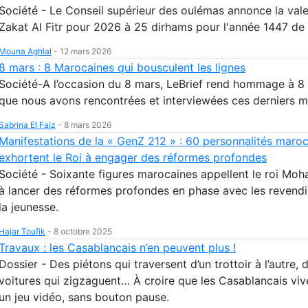
Société - Le Conseil supérieur des oulémas annonce la vale
Zakat Al Fitr pour 2026 à 25 dirhams pour l'année 1447 de 
Mouna Aghlal
-
12 mars 2026
8 mars : 8 Marocaines qui bousculent les lignes
Société-A l’occasion du 8 mars, LeBrief rend hommage à 
que nous avons rencontrées et interviewées ces derniers m
Sabrina El Faiz
-
8 mars 2026
Manifestations de la « GenZ 212 » : 60 personnalités maro
exhortent le Roi à engager des réformes profondes
Société - Soixante figures marocaines appellent le roi Mo
à lancer des réformes profondes en phase avec les revendi
la jeunesse.
Hajar Toufik
-
8 octobre 2025
Travaux : les Casablancais n’en peuvent plus !
Dossier - Des piétons qui traversent d’un trottoir à l’autre, 
voitures qui zigzaguent… À croire que les Casablancais viv
un jeu vidéo, sans bouton pause.