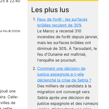
025 à 22:40
Les plus lus
Feux de forêt : les surfaces
brûlées reculent de 30%
Le Maroc a recensé 310
nt à Fès © DGSN
incendies de forêt depuis janvier,
mais les surfaces brûlées ont
diminué de 30%. À Taroudant, le
feu d'Ounaine est maîtrisé,
l'enquête se poursuit.
Comment une décision de
justice espagnole a-t-elle
déclenché la crise de Sebta ?
Des milliers de candidats à la
éjoué une
migration ont convergé vers
ira. Celle-
Sebta après une décision de
villes de
justice espagnole et des rumeurs
s cette