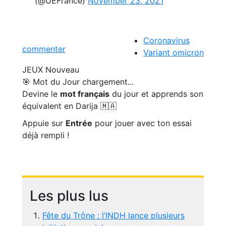
(@UEFrance)
November 23, 2021
Coronavirus
commenter
Variant omicron
JEUX
Nouveau
🎯 Mot du Jour
chargement...
Devine le
mot français
du jour et apprends son
équivalent en Darija 🇲🇦
Appuie sur
Entrée
pour jouer avec ton essai
déjà rempli !
Les plus lus
Fête du Trône : l’INDH lance plusieurs