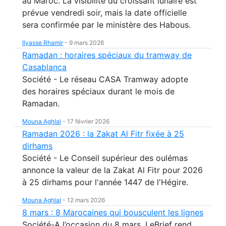
au Maroc. La visibilité du croissant lunaire est
prévue vendredi soir, mais la date officielle
sera confirmée par le ministère des Habous.
Ilyasse Rhamir
-
9 mars 2026
Ramadan : horaires spéciaux du tramway de
Casablanca
Société - Le réseau CASA Tramway adopte
des horaires spéciaux durant le mois de
Ramadan.
Mouna Aghlal
-
17 février 2026
Ramadan 2026 : la Zakat Al Fitr fixée à 25
dirhams
Société - Le Conseil supérieur des oulémas
annonce la valeur de la Zakat Al Fitr pour 2026
à 25 dirhams pour l'année 1447 de l'Hégire.
Mouna Aghlal
-
12 mars 2026
8 mars : 8 Marocaines qui bousculent les lignes
Société-A l’occasion du 8 mars, LeBrief rend