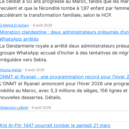
Le célibat à 50 ans progresse au Maroc, tandis que les ma
reculent et que la fécondité tombe à 1,97 enfant par femme
accélérant la transformation familiale, selon le HCP.
El Mehdi El Azhary
-
6 août 2026
Migration clandestine : deux administrateurs présumés d’u
WhatsApp arrêtés
La Gendarmerie royale a arrêté deux administrateurs présu
groupe WhatsApp accusé d’inciter à des tentatives de migr
irrégulière vers Sebta.
Mouna Aghlal
-
6 août 2026
ONMT et Ryanair : une programmation record pour l’hiver 
L'ONMT et Ryanair annoncent pour l’hiver 2026 une progr
inédite au Maroc, avec 5,3 millions de sièges, 156 lignes et
nouvelles dessertes. Détails.
Rédaction LeBrief
-
6 août 2026
Aïd Al-Fitr 1447 pourrait tomber le samedi 21 mars