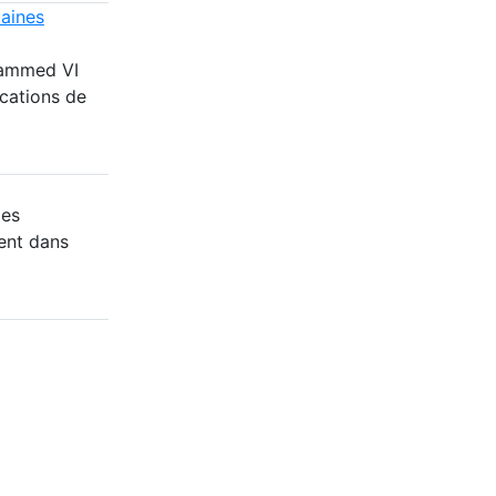
caines
hammed VI
cations de
des
ent dans