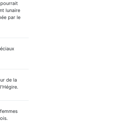
 pourrait
nt lunaire
mée par le
éciaux
ur de la
l'Hégire.
8 femmes
ois.