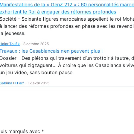
Manifestations de la « GenZ 212 » : 60 personnalités maro
exhortent le Roi à engager des réformes profondes
Société - Soixante figures marocaines appellent le roi Mo
à lancer des réformes profondes en phase avec les revendi
la jeunesse.
Hajar Toufik
-
8 octobre 2025
Travaux : les Casablancais n’en peuvent plus !
Dossier - Des piétons qui traversent d’un trottoir à l’autre, 
voitures qui zigzaguent… À croire que les Casablancais viv
un jeu vidéo, sans bouton pause.
Sabrina El Faiz
-
12 avril 2025
equis marqués avec
*