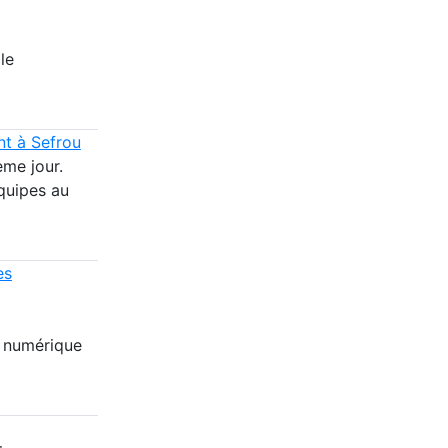
le
nt à Sefrou
ème jour.
équipes au
es
e numérique