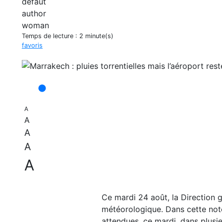
Temps de lecture :
2 minute(s)
favoris
A
A
A
A
A
Ce mardi 24 août, la Direction g
météorologique. Dans cette not
attendues, ce mardi, dans plus