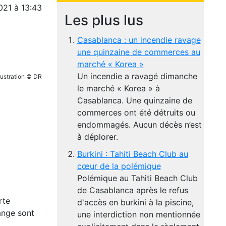
021 à 13:43
Les plus lus
Casablanca : un incendie ravage
une quinzaine de commerces au
marché « Korea »
Un incendie a ravagé dimanche
lustration © DR
le marché « Korea » à
Casablanca. Une quinzaine de
commerces ont été détruits ou
endommagés. Aucun décès n’est
à déplorer.
Burkini : Tahiti Beach Club au
cœur de la polémique
Polémique au Tahiti Beach Club
de Casablanca après le refus
rte
d'accès en burkini à la piscine,
ange sont
une interdiction non mentionnée