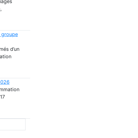
riages
,
n groupe
més d’un
ation
2026
ammation
 17