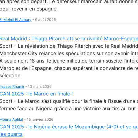
an après son départ. Le défenseur marocain aurait donné 
pour revenir en Espagne.
El Mehdi El Azhary
-
6 août 2026
Real Madrid : Thiago Pitarch attise la rivalité Maroc-Espag
Sport - La révélation de Thiago Pitarch avec le Real Madrid
Manchester City relance les spéculations sur son avenir inte
À seulement 18 ans, le jeune milieu de terrain suscite l’intér
Maroc et de l’Espagne, chacun espérant le convaincre de re
sélection.
Ilyasse Rhamir
-
13 mars 2026
CAN 2025 : le Maroc en finale !
Sport - Le Maroc s’est qualifié pour la finale à l’issue d’une
fermée face au Nigéria grâce à une victoire aux tirs au but 
Mouna Aghlal
-
15 janvier 2026
CAN 2025 : le Nigéria écrase le Mozambique (4-0) et se qu
les quarts