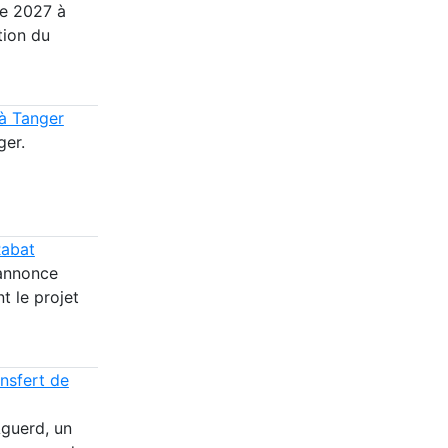
ge 2027 à
tion du
 à Tanger
ger.
Rabat
 annonce
t le projet
ansfert de
Aguerd, un