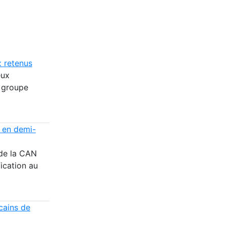
x retenus
eux
 groupe
e en demi-
 de la CAN
ication au
cains de