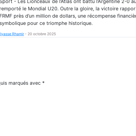
Sport - Les Lionceaux de l’Atlas ont battu l’Argentine 2-0 au
remporté le Mondial U20. Outre la gloire, la victoire rappor
FRMF près d’un million de dollars, une récompense financiè
symbolique pour ce triomphe historique.
Ilyasse Rhamir
-
20 octobre 2025
equis marqués avec
*