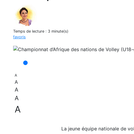
Temps de lecture :
3 minute(s)
favoris
A
A
A
A
A
La jeune équipe nationale de vo