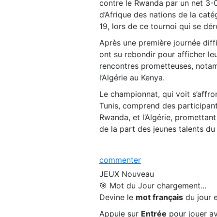
contre le Rwanda par un net 3-
d’Afrique des nations de la caté
19, lors de ce tournoi qui se dér
Après une première journée diffi
ont su rebondir pour afficher le
rencontres prometteuses, notamm
l’Algérie au Kenya.
Le championnat, qui voit s’affro
Tunis, comprend des participants
Rwanda, et l’Algérie, promettan
de la part des jeunes talents du
commenter
JEUX
Nouveau
🎯 Mot du Jour
chargement...
Devine le
mot français
du jour e
Appuie sur
Entrée
pour jouer av