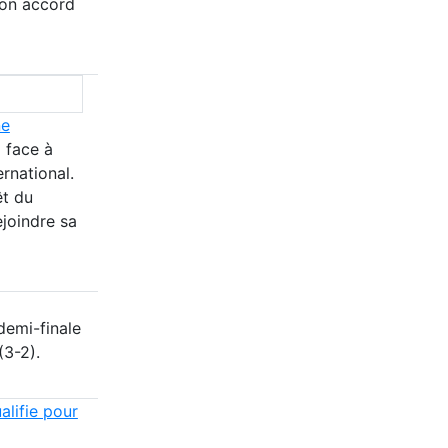
son accord
ne
 face à
rnational.
êt du
joindre sa
 demi-finale
(3-2).
alifie pour