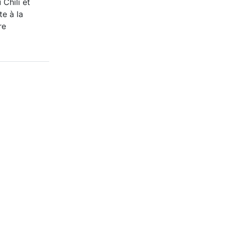
 Chili et
te à la
re