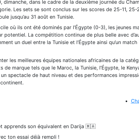
0, dimanche, dans le cadre de la deuxième journée du Cha
gorie. Les sets se sont conclus sur les scores de 25-11, 25-
oule jusqu’au 31 août en Tunisie.
cile où ils ont été dominés par l’Égypte (0-3), les jeunes m
ur potentiel. La compétition continue de plus belle avec d’a
ent un duel entre la Tunisie et l’Égypte ainsi qu’un matc
nter les meilleures équipes nationales africaines de la catég
 de marque tels que le Maroc, la Tunisie, l’Égypte, le Kenya
t un spectacle de haut niveau et des performances impress
 continent.
Ch
t apprends son équivalent en Darija 🇲🇦
ec ton essai déjà rempli !