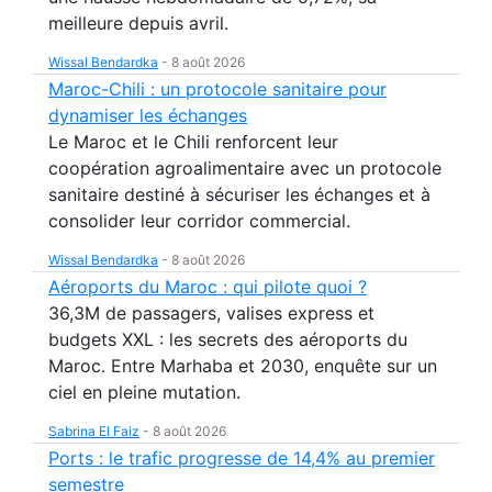
meilleure depuis avril.
Wissal Bendardka
-
8 août 2026
Maroc-Chili : un protocole sanitaire pour
dynamiser les échanges
Le Maroc et le Chili renforcent leur
coopération agroalimentaire avec un protocole
sanitaire destiné à sécuriser les échanges et à
consolider leur corridor commercial.
Wissal Bendardka
-
8 août 2026
Aéroports du Maroc : qui pilote quoi ?
36,3M de passagers, valises express et
budgets XXL : les secrets des aéroports du
Maroc. Entre Marhaba et 2030, enquête sur un
ciel en pleine mutation.
Sabrina El Faiz
-
8 août 2026
Ports : le trafic progresse de 14,4% au premier
semestre