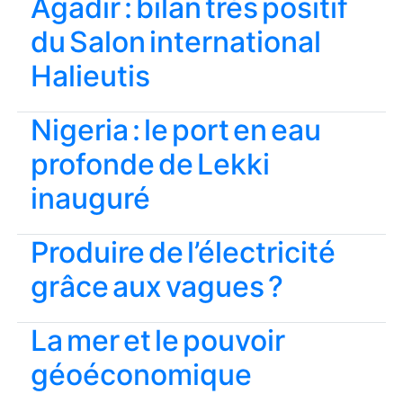
Agadir : bilan très positif
du Salon international
Halieutis
Nigeria : le port en eau
profonde de Lekki
inauguré
Produire de l’électricité
grâce aux vagues ?
La mer et le pouvoir
géoéconomique