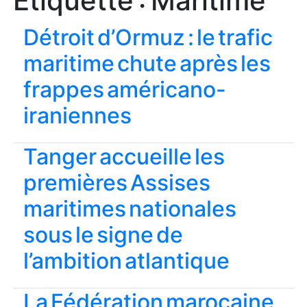
Étiquette :
Maritime
Détroit d’Ormuz : le trafic
maritime chute après les
frappes américano-
iraniennes
Tanger accueille les
premières Assises
maritimes nationales
sous le signe de
l’ambition atlantique
La Fédération marocaine